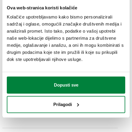
G 1/2" A
G 1/2" (ISO
S priključkom
Ova web-stranica koristi kolačiće
553040
(ISO 228-1)
Coll
228-1) ŽN
manometra 1/4” Ž
Kolačiće upotrebljavamo kako bismo personalizirali
M
sadržaj i oglase, omogućili značajke društvenih medija i
analizirali promet. Isto tako, podatke o vašoj upotrebi
3D modeli
naše web-lokacije dijelimo s partnerima za društvene
medije, oglašavanje i analizu, a oni ih mogu kombinirati s
drugim podacima koje ste im pružili ili koje su prikupili
IGS
STP
dok ste upotrebljavali njihove usluge.
Tekst ponude
Prikaži
Kopiraj
Dopusti sve
CALEFFI, 553040. Automatski ventil za punjenje. S
zapornim i nepovratnim ventilom, filterom i
Prilagodi
SCIP code
Prikaži
da5c9a44-cc51-4319-a081-
manometrom. ULAZNI priključak: G 1/2" A (ISO 228-1)
Kopiraj
e499187d86af
M. IZLAZNI priključak: G 1/2" (ISO 228-1) ŽN.
Maksimalni uzvodni tlak: 16 bar. Raspon temperature
medija: 5–70 °C. Područje regulacije tlaka: 0,3–4 bar.