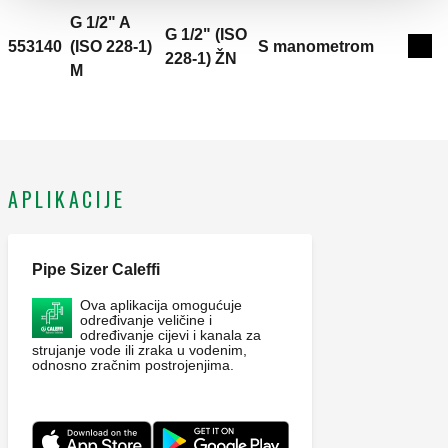
G 1/2" A
G 1/2" (ISO
553140
(ISO 228-1)
S manometrom
Exp
228-1) ŽN
M
APLIKACIJE
Pipe Sizer Caleffi
Ova aplikacija omogućuje
određivanje veličine i
određivanje cijevi i kanala za
strujanje vode ili zraka u vodenim,
odnosno zračnim postrojenjima.