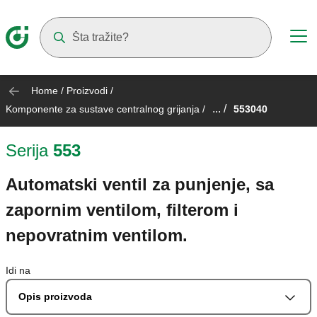
Suggestions will appear as you type
Home
/
Proizvodi
/
... /
Komponente za sustave centralnog grijanja
/
553040
Serija
553
Automatski ventil za punjenje, sa
zapornim ventilom, filterom i
nepovratnim ventilom.
Idi na
Opis proizvoda