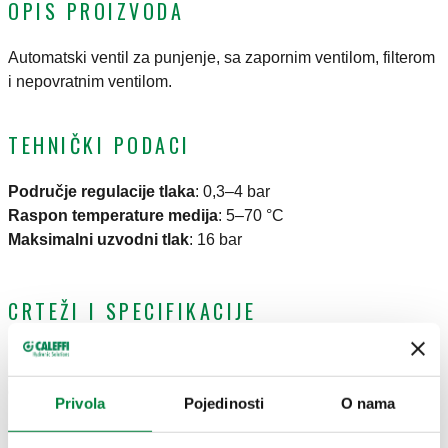
OPIS PROIZVODA
Automatski ventil za punjenje, sa zapornim ventilom, filterom
i nepovratnim ventilom.
TEHNIČKI PODACI
Područje regulacije tlaka
:
0,3–4 bar
Raspon temperature medija
:
5–70 °C
Maksimalni uzvodni tlak
:
16 bar
CRTEŽI I SPECIFIKACIJE
Broj
ULAZNI
IZLAZNI
Napomena
Actions
dijela
priključak
priključak
Privola
Pojedinosti
O nama