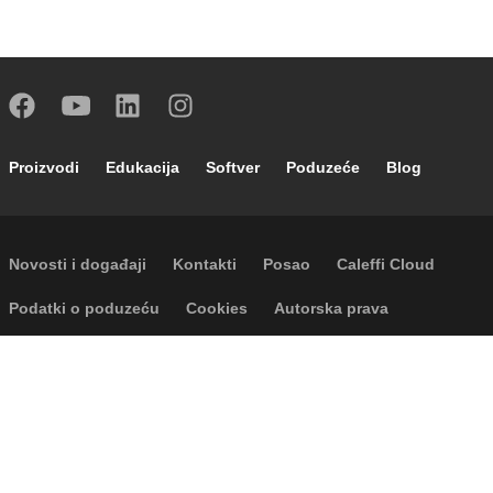
Footer main navigation
Proizvodi
Edukacija
Softver
Poduzeće
Blog
Footer secondary navigation
Novosti i događaji
Kontakti
Posao
Caleffi Cloud
Footer menu
Podatki o poduzeću
Cookies
Autorska prava
Odricanje odgovornosti
Privatnost
Accessibility
P.I. IT04104030962 - © 1961 - 2026
Caleffi S.p.a. | Sva prava pridržana