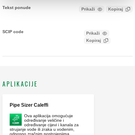
Tekst ponude
Prikaži
Kopiraj
CALEFFI, 502730, ROBOCAL. Automatski odzračni lončić. S
automatskim nepovratnim ventilom. Priključak: G 3/8" A (ISO
SCIP code
Prikaži
56ab3560-bfb2-4469-a370-
228-1) M. Maksimalni radni tlak: 10 bar. Maksimalni tlak
Kopiraj
fc9575ee8975
ispuštanja zraka: 6 bar. Raspon temperature medija: 0–110
°C. Materijal: mesing.
APLIKACIJE
Pipe Sizer Caleffi
Ova aplikacija omogućuje
određivanje veličine i
određivanje cijevi i kanala za
strujanje vode ili zraka u vodenim,
odnosno zračnim postrojenjima.