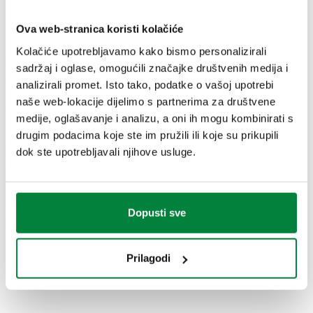
CRTEŽI I SPECIFIKACIJE
Ova web-stranica koristi kolačiće
Kolačiće upotrebljavamo kako bismo personalizirali
Broj dijela
Priključak
Actions
sadržaj i oglase, omogućili značajke društvenih medija i
analizirali promet. Isto tako, podatke o vašoj upotrebi
naše web-lokacije dijelimo s partnerima za društvene
502730
G 3/8" A (ISO 228-1) M
Coll
medije, oglašavanje i analizu, a oni ih mogu kombinirati s
drugim podacima koje ste im pružili ili koje su prikupili
2D crteži
dok ste upotrebljavali njihove usluge.
DWG
DXF
PDF
Dopusti sve
3D modeli
Prilagodi
IGS
STP