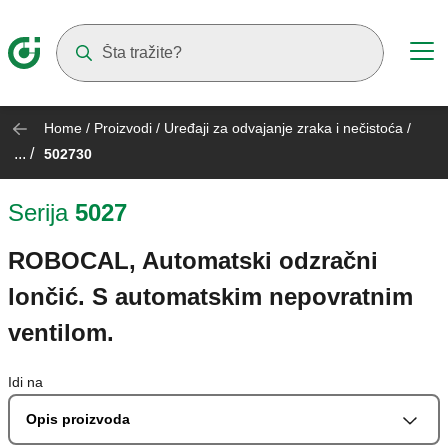
Suggestions will appear as you type
Home
/
Proizvodi
/
Uređaji za odvajanje zraka i nečistoća
/
... /
502730
Serija
5027
ROBOCAL, Automatski odzračni
lončić. S automatskim nepovratnim
ventilom.
Idi na
Opis proizvoda