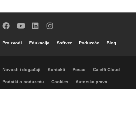
Footer main navigation
Proizvodi
Edukacija
Softver
Poduzeće
Blog
Footer secondary navigation
Novosti i događaji
Kontakti
Posao
Caleffi Cloud
Footer menu
Podatki o poduzeću
Cookies
Autorska prava
Odricanje odgovornosti
Privatnost
Accessibility
P.I. IT04104030962 - © 1961 - 2026
Caleffi S.p.a. | Sva prava pridržana