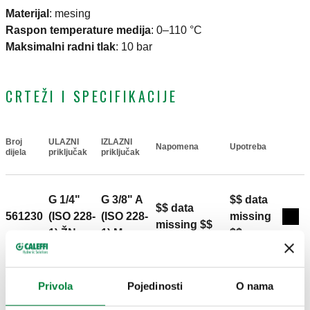
Materijal
:
mesing
Raspon temperature medija
:
0–110 °C
Maksimalni radni tlak
:
10 bar
CRTEŽI I SPECIFIKACIJE
Broj
ULAZNI
IZLAZNI
Napomena
Upotreba
Actions
dijela
priključak
priključak
G 1/4"
G 3/8" A
$$ data
$$ data
561230
(ISO 228-
(ISO 228-
missing
Coll
missing $$
1) ŽN
1) M
$$
3D modeli
Privola
Pojedinosti
O nama