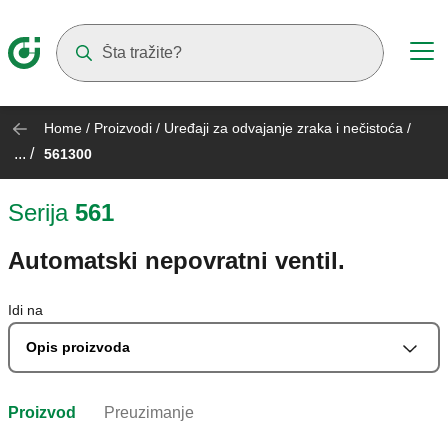
Suggestions will appear as you type
Home
/
Proizvodi
/
Uređaji za odvajanje zraka i nečistoća
/
... /
561300
Serija
561
Automatski nepovratni ventil.
Idi na
Opis proizvoda
Proizvod
Preuzimanje