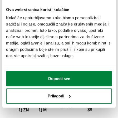
Tekst ponude
Prikaži
Kopiraj
Ova web-stranica koristi kolačiće
Kolačiće upotrebljavamo kako bismo personalizirali
CALEFFI, 561230. Automatski nepovratni
sadržaj i oglase, omogućili značajke društvenih medija i
ventil. PTFE brtva na navoju. ULAZNI
SCIP code
Prikaži
analizirali promet. Isto tako, podatke o vašoj upotrebi
b61c5304-1cde-4650-be58-
priključak: G 1/4" (ISO 228-1) ŽN. IZLAZNI
Kopiraj
naše web-lokacije dijelimo s partnerima za društvene
f4669e4da238
priključak: G 3/8" A (ISO 228-1) M.
medije, oglašavanje i analizu, a oni ih mogu kombinirati s
Maksimalni radni tlak: 10 bar. Raspon
drugim podacima koje ste im pružili ili koje su prikupili
temperature medija: 0–110 °C. Materijal:
dok ste upotrebljavali njihove usluge.
mesing.
502130,
$$ data
G 3/8"
G 3/8" A
502530,
missing
561300
(ISO 228-
(ISO 228-
Exp
502533,
$$
1) ŽN
1) M
502730
Dopusti sve
Prilagodi
$$ data
G 3/8"
G 1/2" A
502140,
missing
561340
(ISO 228-
(ISO 228-
Exp
502543
$$
1) ŽN
1) M