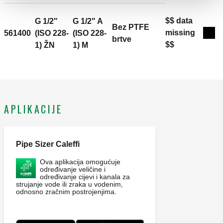
$$ data
G 1/2"
G 1/2" A
Bez PTFE
missing
561400
(ISO 228-
(ISO 228-
Exp
brtve
$$
1) ŽN
1) M
APLIKACIJE
Pipe Sizer Caleffi
Ova aplikacija omogućuje
određivanje veličine i
određivanje cijevi i kanala za
strujanje vode ili zraka u vodenim,
odnosno zračnim postrojenjima.