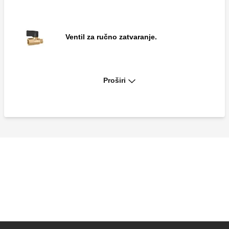
Ventil za ručno zatvaranje.
Proširi
Ispusna slavina s priključkom za crijevo i
čepom.
T-komad za tlačne ventile.
Par iglastih priključaka za mjerenje
protoka.