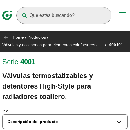
Suggestions will appear as you type
Home
/
Productos
/
... /
Válvulas y accesorios para elementos calefactores
/
400101
Serie
4001
Válvulas termostatizables y
detentores High-Style para
radiadores toallero.
Ir a
Descripción del producto