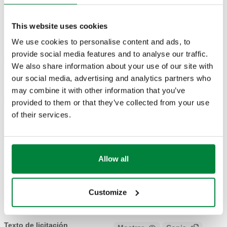
Código de
Conexión de
Kv
Conexión del radiador
Actions
artículo
tubería
válvula
This website uses cookies
We use cookies to personalise content and ads, to
G 1/2" A (ISO 228-
23 p. 1,5
2,0
provide social media features and to analyse our traffic.
400101
1) M
Coll
entrada
m³/h
We also share information about your use of our site with
salida final
our social media, advertising and analytics partners who
may combine it with other information that you’ve
Kv detentor
provided to them or that they’ve collected from your use
(t.a.)
of their services.
1,92 m³/h
Modelos en 3D
Allow all
BIM
Customize
Texto de licitación