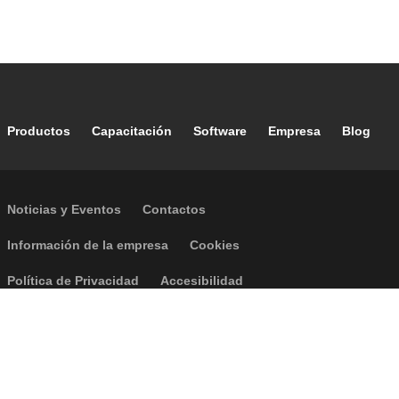
Footer main navigation
Productos
Capacitación
Software
Empresa
Blog
Footer secondary navigation
Noticias y Eventos
Contactos
Footer menu
Información de la empresa
Cookies
Política de Privacidad
Accesibilidad
P.I. IT04104030962 - © 1961 - 2026
Caleffi S.p.a. | Todos los derechos
reservados