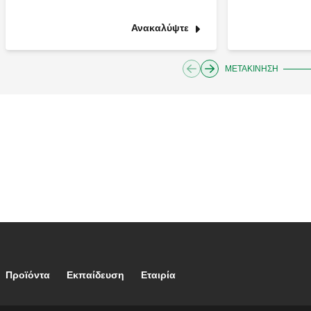
Ανακαλύψτε
ΜΕΤΑΚΊΝΗΣΗ
Footer main navigation
Προϊόντα
Εκπαίδευση
Eταιρία