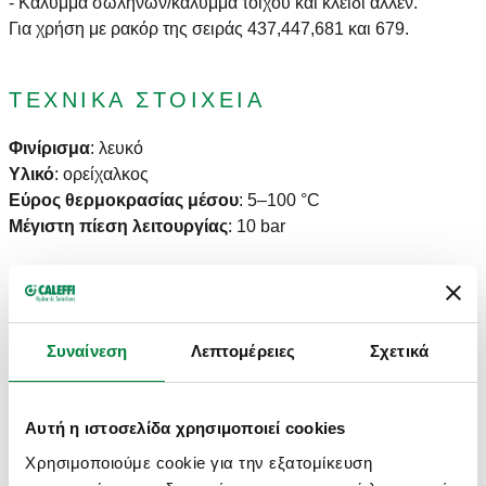
- Kάλυμμα σωλήνων/κάλυμμα τοίχου και κλειδί άλλεν.
Για χρήση με ρακόρ της σειράς 437,447,681 και 679.
ΤΕΧΝΙΚΆ ΣΤΟΙΧΕΊΑ
Φινίρισμα
:
λευκό
Υλικό
:
ορείχαλκος
Εύρος θερμοκρασίας μέσου
:
5–100 °C
Μέγιστη πίεση λειτουργίας
:
10 bar
ΣΧΈΔΙΑ ΚΑΙ ΠΡΟΔΙΑΓΡΑΦΈΣ
Συναίνεση
Λεπτομέρειες
Σχετικά
Δύνδεση
Kv
Κωδικός
Σύνδεση καλοριφέρ
Actions
σωλήνων
διακόπτη
Αυτή η ιστοσελίδα χρησιμοποιεί cookies
Χρησιμοποιούμε cookie για την εξατομίκευση
G 1/2" A (ISO
23 p. 1,5
2,0