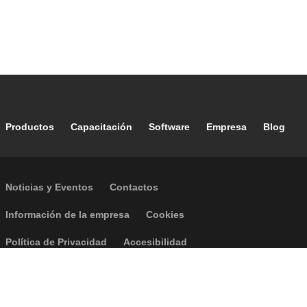
Footer main navigation
Productos
Capacitación
Software
Empresa
Blog
Footer secondary navigation
Noticias y Eventos
Contactos
Footer menu
Información de la empresa
Cookies
Política de Privacidad
Accesibilidad
P.I. IT04104030962 - © 1961 - 2026
Caleffi S.p.a. | Todos los derechos