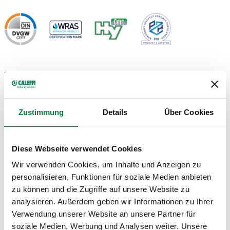
PLANOS Y ESPECIFICACIONES
Código de
Rango de ajuste de
Zustimmung
Details
Über Cookies
Conexión
DN
Actions
artículo
temperatura
Diese Webseite verwendet Cookies
Rp 1/2" (EN
DN 15
116140
35–60 °C
Coll
Wir verwenden Cookies, um Inhalte und Anzeigen zu
10226-1) H
(cuerpo)
personalisieren, Funktionen für soziale Medien anbieten
zu können und die Zugriffe auf unsere Website zu
Planos en 2D
analysieren. Außerdem geben wir Informationen zu Ihrer
Verwendung unserer Website an unsere Partner für
soziale Medien, Werbung und Analysen weiter. Unsere
DWG
DXF
PDF