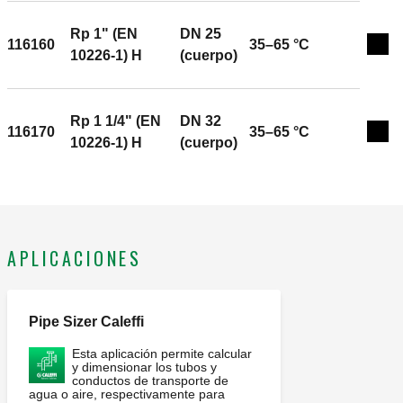
Rp 1" (EN
DN 25
116160
35–65 °C
Exp
10226-1) H
(cuerpo)
Rp 1 1/4" (EN
DN 32
116170
35–65 °C
Exp
10226-1) H
(cuerpo)
APLICACIONES
Pipe Sizer Caleffi
Esta aplicación permite calcular
y dimensionar los tubos y
conductos de transporte de
agua o aire, respectivamente para