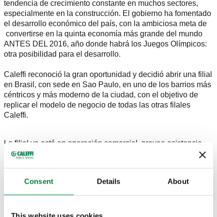
tendencia de crecimiento constante en muchos sectores,
especialmente en la construcción. El gobierno ha fomentado
el desarrollo económico del país, con la ambiciosa meta de
convertirse en la quinta economía más grande del mundo
ANTES DEL 2016, año donde habrá los Juegos Olímpicos:
otra posibilidad para el desarrollo.
Caleffi reconoció la gran oportunidad y decidió abrir una filial
en Brasil, con sede en Sao Paulo, en uno de los barrios más
céntricos y más moderno de la ciudad, con el objetivo de
replicar el modelo de negocio de todas las otras filales
Caleffi.
La filial ya está en operación comercial, provee asistencia
técnica y cobertura logística en todo el país.
Consent
Details
About
Contactos:
Rua Tabapuã nº 821 conj. 86
CEP – 04533-013, Itaim Bibi
This website uses cookies
São Paulo - SP