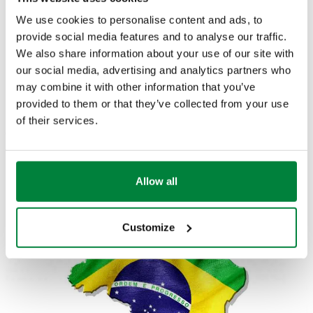
We use cookies to personalise content and ads, to
provide social media features and to analyse our traffic.
Director General
Gonçalo Bessone Pereira -
We also share information about your use of our site with
goncalo.pereira@caleffi.com
- Móv. +55 11 98779 2894
our social media, advertising and analytics partners who
may combine it with other information that you’ve
Director Técnico
Filipe de Silva Cameira -
provided to them or that they’ve collected from your use
filipe.cameira@caleffi.com
- Móv. +55 11 98779 3359
of their services.
Contactos comerciales
Viviane Souza - tel. +55 11 2362-
4903/07
Allow all
Customize