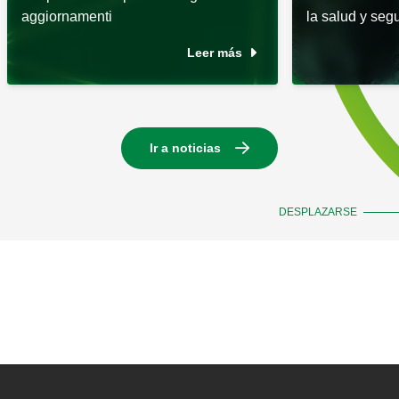
aggiornamenti
la salud y segu
Leer más
Ir a noticias
DESPLAZARSE