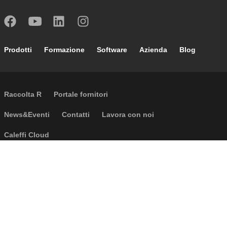
Footer main navigation
Prodotti
Formazione
Software
Azienda
Blog
External links
Raccolta R
Portale fornitori
Footer secondary navigation
News&Eventi
Contatti
Lavora con noi
Caleffi Cloud
Footer menu
Informazioni aziendali
Cookies
Copyright
Disclaimer
Privacy
CGV
Accessibilità
D.Lgs. 231 e 24/2023