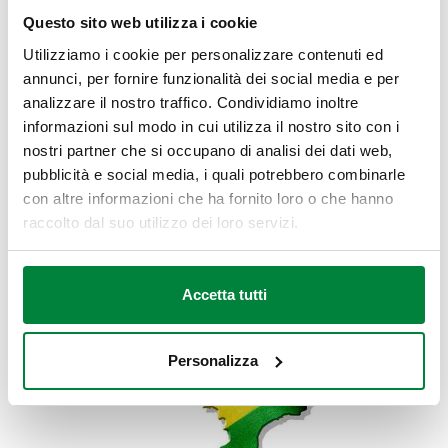
goncalo.pereira@caleffi.com
- tel. +55 11 98779 2894
Questo sito web utilizza i cookie
Technical Manager
Filipe de Silva Cameira -
Utilizziamo i cookie per personalizzare contenuti ed
filipe.cameira@caleffi.com
- tel. +55 11 98779 3359
annunci, per fornire funzionalità dei social media e per
analizzare il nostro traffico. Condividiamo inoltre
Accountancy and Sales Dept.
Viviane Souza - tel. +55 11
informazioni sul modo in cui utilizza il nostro sito con i
2362-4903/07
nostri partner che si occupano di analisi dei dati web,
pubblicità e social media, i quali potrebbero combinarle
con altre informazioni che ha fornito loro o che hanno
raccolto dal suo utilizzo dei loro servizi.
Accetta tutti
Personalizza