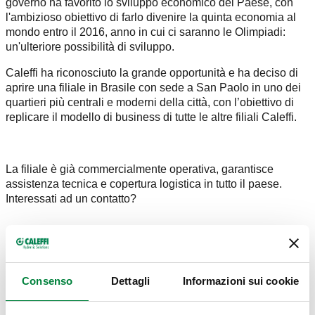
governo ha favorito lo sviluppo economico del Paese, con
l'ambizioso obiettivo di farlo divenire la quinta economia al
mondo entro il 2016, anno in cui ci saranno le Olimpiadi:
un'ulteriore possibilità di sviluppo.
Caleffi ha riconosciuto la grande opportunità e ha deciso di
aprire una filiale in Brasile con sede a San Paolo in uno dei
quartieri più centrali e moderni della città, con l’obiettivo di
replicare il modello di business di tutte le altre filiali Caleffi.
La filiale è già commercialmente operativa, garantisce
assistenza tecnica e copertura logistica in tutto il paese.
Interessati ad un contatto?
Contact us at:
Rua Tabapuã nº 821 conj. 86
CEP – 04533-013, Itaim Bibi
Consenso
Dettagli
Informazioni sui cookie
São Paulo - SP
General Manager
Gonçalo Bessone Pereira -