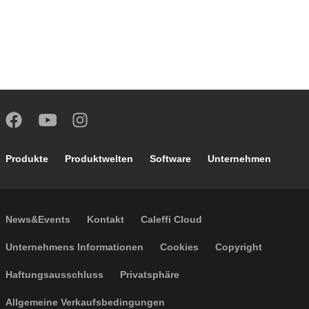
Footer main navigation
Produkte
Produktwelten
Software
Unternehmen
Footer secondary navigation
News&Events
Kontakt
Caleffi Cloud
Footer menu
Unternehmens Informationen
Cookies
Copyright
Haftungsausschluss
Privatsphäre
Allgemeine Verkaufsbedingungen