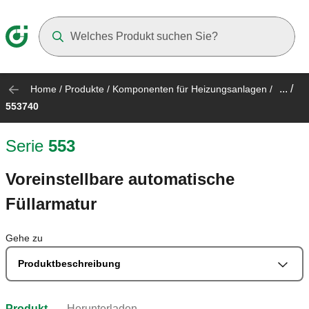
Suggestions will appear as you type
... /
Home
/
Produkte
/
Komponenten für Heizungsanlagen
/
553740
Serie
553
Voreinstellbare automatische
Füllarmatur
Gehe zu
Produktbeschreibung
Produkt
Herunterladen