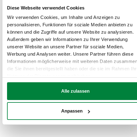
Artikelnummer
IN Verbindung
OUT-Anschluss
Notiz
Diese Webseite verwendet Cookies
Wir verwenden Cookies, um Inhalte und Anzeigen zu
personalisieren, Funktionen für soziale Medien anbieten zu
Ø 15
G 1/2" (ISO
können und die Zugriffe auf unsere Website zu analysieren.
553740
Einlass,
228-1) IG
-
Außerdem geben wir Informationen zu Ihrer Verwendung
Schlauchanschluss
Endauslass
unserer Website an unsere Partner für soziale Medien,
Werbung und Analysen weiter. Unsere Partner führen diese
2D-Zeichnungen
Informationen möglicherweise mit weiteren Daten zusammen
die Sie ihnen bereitgestellt haben oder die sie im Rahmen Ihr
Nutzung der Dienste gesammelt haben.
DWG
DXF
PDF
Alle zulassen
3D-Modelle
Anpassen
IGS
STP
BIM