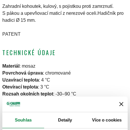
Zahradní kohoutek, kulový, s pojistkou proti zamrznutí.
S pákou a upevňovací maticí z nerezové oceli.Hadičník pro
hadici Ø 15 mm.
PATENT
TECHNICKÉ ÚDAJE
Materiál
:
mosaz
Povrchová úprava
:
chromované
Uzavírací teplota
:
4 °C
Otevírací teplota
:
3 °C
Rozsah okolních teplot
:
-30–90 °C
Maximální pracovní tlak
:
10 bar
Souhlas
Detaily
Více o cookies
NÁKRESY A SPECIFIKACE