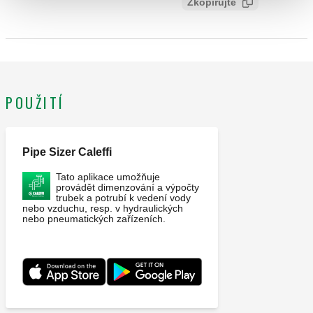
Zkopírujte
4b91d5d23d0e
A (ISO 228-1) M. Připojení: G 3/4" A (ISO 228-1) M.
Maximální pracovní tlak: 10 bar. Rozsah okolních teplot: -30–
90 °C. Otevírací teplota: 3 °C. Uzavírací teplota: 4 °C.
Povrchová úprava: chromované. Materiál: mosaz.
POUŽITÍ
Pipe Sizer Caleffi
Tato aplikace umožňuje
provádět dimenzování a výpočty
trubek a potrubí k vedení vody
nebo vzduchu, resp. v hydraulických
nebo pneumatických zařízeních.