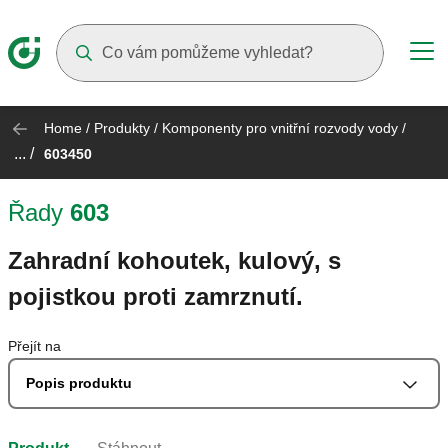
Suggestions will appear as you type
Home
/
Produkty
/
Komponenty pro vnitřní rozvody vody
/
... /
603450
Řady
603
Zahradní kohoutek, kulový, s
pojistkou proti zamrznutí.
Přejít na
Popis produktu