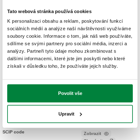
Tato webová stránka používá cookies
Číslo dílu
Připojení potrubí
Připojení
Actions
K personalizaci obsahu a reklam, poskytování funkcí
sociálních médií a analýze naší návštěvnosti využíváme
G 1/2" A (ISO 228-1)
G 3/4" A (ISO 228-1)
soubory cookie. Informace o tom, jak náš web používáte,
603450
Coll
M
M
sdílíme se svými partnery pro sociální média, inzerci a
analýzy. Partneři tyto údaje mohou zkombinovat s
dalšími informacemi, které jste jim poskytli nebo které
Modely 3D
získali v důsledku toho, že používáte jejich služby.
BIM
Povolit vše
Text výběrového řízení
Zobrazit
Zkopírujte
Upravit
CALEFFI, 603450. Zahradní kohoutek, kulový, s pojistkou
proti zamrznutí. S pákou a upevňovací maticí z nerezové
SCIP code
Zobrazit
f39094ec-8114-4d3f-bcd5-
oceli. Hadičník pro hadici Ø 15 mm. Připojení potrubí: G 1/2"