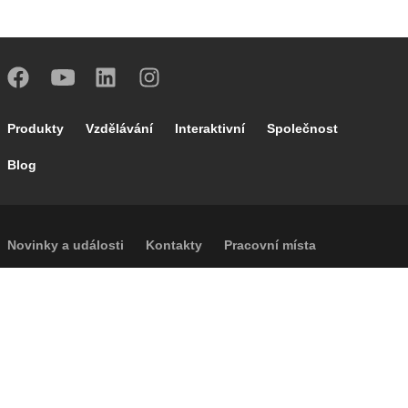
Footer main navigation
Produkty
Vzdělávání
Interaktivní
Společnost
Blog
Footer secondary navigation
Novinky a události
Kontakty
Pracovní místa
Caleffi Cloud
Footer menu
Informace o společnosti
Cookies
Autorská práva
Prohlášení o odmítnutí odpovědnosti
Soukromí
Přístupnost