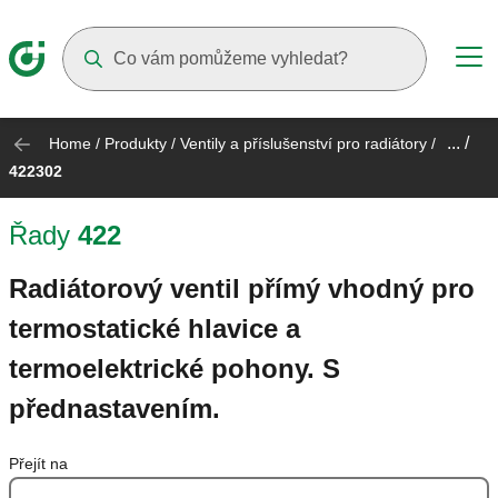
Suggestions will appear as you type
... /
Home
/
Produkty
/
Ventily a příslušenství pro radiátory
/
422302
Řady
422
Radiátorový ventil přímý vhodný pro
termostatické hlavice a
termoelektrické pohony. S
přednastavením.
Přejít na