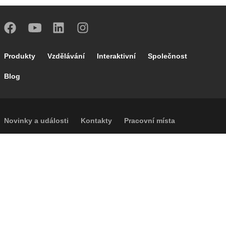
Footer main navigation
Produkty
Vzdělávání
Interaktivní
Společnost
Blog
Footer secondary navigation
Novinky a události
Kontakty
Pracovní místa
Caleffi Cloud
Footer menu
Informace o společnosti
Cookies
Autorská práva
Prohlášení o odmítnutí odpovědnosti
Soukromí
Přístupnost