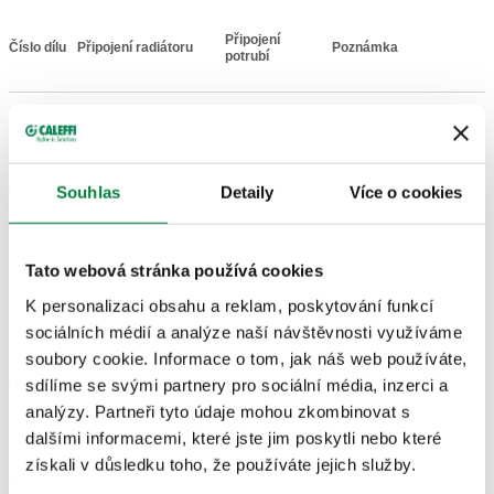
Připojení
Číslo dílu
Připojení radiátoru
Poznámka
Actions
potrubí
G 3/8" (ISO
G 3/8" A (ISO
228-1) F
228-1) M
422302
přívod,
-
Souhlas
Detaily
Více o cookies
Coll
koncový vývod,
přímé
přímé připojení
připojení
Tato webová stránka používá cookies
Modely 3D
K personalizaci obsahu a reklam, poskytování funkcí
sociálních médií a analýze naší návštěvnosti využíváme
soubory cookie. Informace o tom, jak náš web používáte,
sdílíme se svými partnery pro sociální média, inzerci a
Text výběrového řízení
Zobrazit
Zkopírujte
analýzy. Partneři tyto údaje mohou zkombinovat s
dalšími informacemi, které jste jim poskytli nebo které
CALEFFI, 422302. Radiátorový ventil přímý vhodný pro
získali v důsledku toho, že používáte jejich služby.
termostatické hlavice a termoelektrické pohony. S
SCIP code
Zobrazit