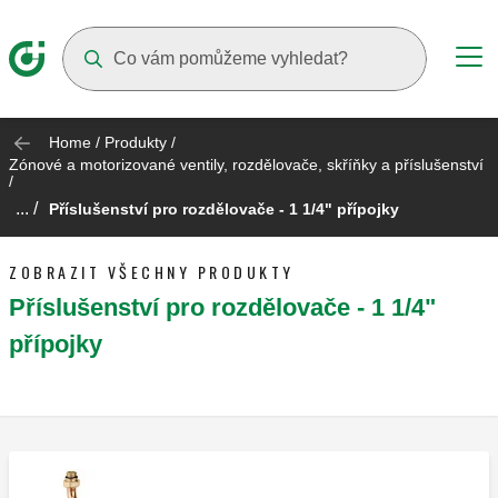
Suggestions will appear as you type
Home
/
Produkty
/
Zónové a motorizované ventily, rozdělovače, skříňky a příslušenství
/
... /
Příslušenství pro rozdělovače - 1 1/4" přípojky
ZOBRAZIT VŠECHNY PRODUKTY
Příslušenství pro rozdělovače - 1 1/4"
přípojky