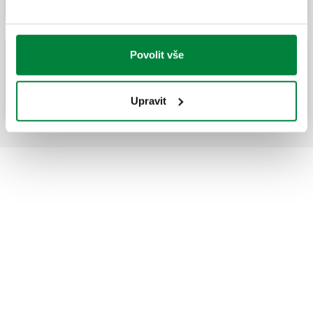
Povolit vše
Vestavěná skříňka víceúčelová.
Upravit