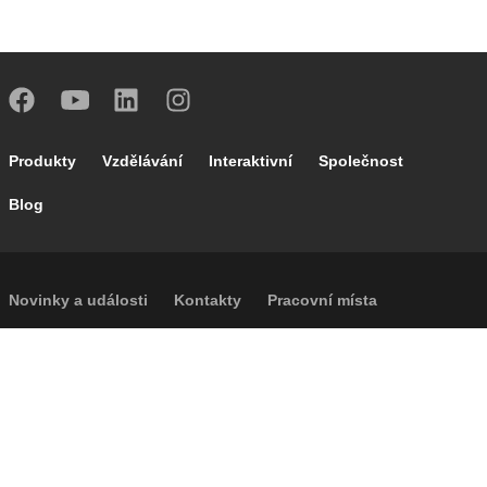
Footer main navigation
Produkty
Vzdělávání
Interaktivní
Společnost
Blog
Footer secondary navigation
Novinky a události
Kontakty
Pracovní místa
Caleffi Cloud
Footer menu
Informace o společnosti
Cookies
Autorská práva
Prohlášení o odmítnutí odpovědnosti
Soukromí
Přístupnost