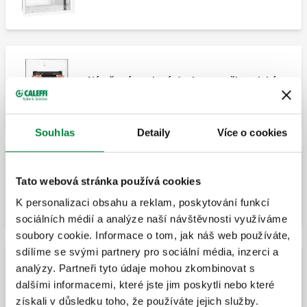
Nástěnná ocelová deska pro uživatelské
moduly PLURIMOD® a PLURIMOD® EASY.
Souhlas
Detaily
Více o cookies
Šablona pro PLURIMOD® a PLURIMOD
Tato webová stránka používá cookies
EASY® s uživatelským modulem.
K personalizaci obsahu a reklam, poskytování funkcí
sociálních médií a analýze naší návštěvnosti využíváme
soubory cookie. Informace o tom, jak náš web používáte,
sdílíme se svými partnery pro sociální média, inzerci a
analýzy. Partneři tyto údaje mohou zkombinovat s
Vestavěná skříň s pozinkovanou zadní
dalšími informacemi, které jste jim poskytli nebo které
deskou a dvířky.
získali v důsledku toho, že používáte jejich služby.