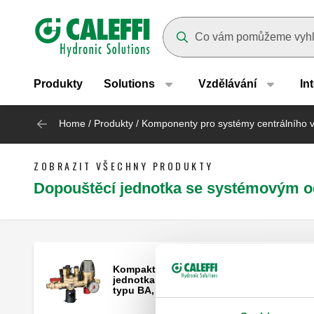
Header main navigation
Suggestions will appear as yo
Produkty
Solutions
Vzdělávání
In
Home
/
Produkty
/
Komponenty pro systémy centrálního 
ZOBRAZIT VŠECHNY PRODUKTY
Dopouštěcí jednotka se systémovým 
Kompaktní automatická dopouštěcí
jednotka se systémovým oddělovačem
typu BA, filtrem a uzavíracím ventilem.