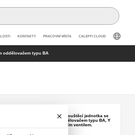
 secondary navigation
ÁLOSTI
KONTAKTY
PRACOVNÍ MÍSTA
CALEFFI CLOUD
m oddělovačem typu BA
Automatická dopouštěcí jednotka se
systémovým oddělovačem typu BA, Y
filtrem a uzavíracím ventilem.