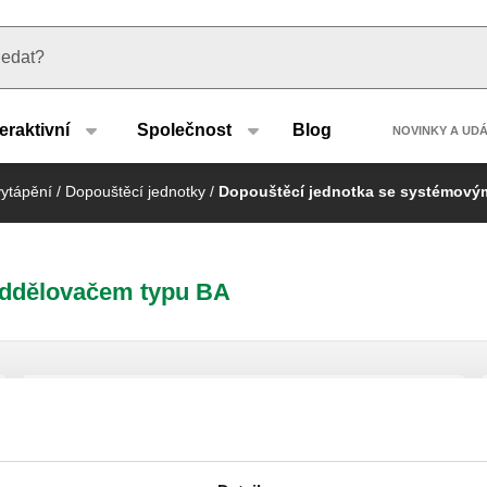
u type
Header
teraktivní
Společnost
Blog
NOVINKY A UD
vytápění
/
Dopouštěcí jednotky
/
Dopouštěcí jednotka se systémový
oddělovačem typu BA
Automatická dopouštěcí jednotka se
systémovým oddělovačem typu BA, Y-
filtrem a uzavíracím ventilem.