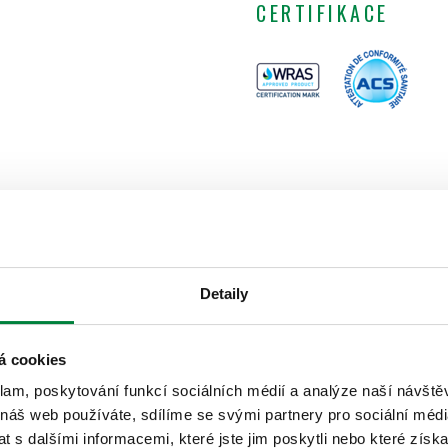
CERTIFIKACE
Detaily
Rozsah nastavení teploty
á cookies
35–55 °C
klam, poskytování funkcí sociálních médií a analýze naší návšt
 náš web používáte, sdílíme se svými partnery pro sociální média
 s dalšími informacemi, které jste jim poskytli nebo které získa