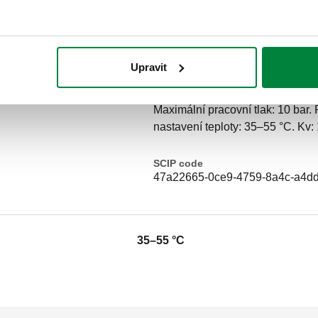
Text výběrového řízení
CALEFFI, 252714. Nastavitelný t
opaření pro solární tepelné sys
Upravit
bezpečnostní funkcí proti opařen
dok. 8, EN 15092, EN 1111, EN 12
Maximální pracovní tlak: 10 bar.
nastavení teploty: 35–55 °C. Kv: 
SCIP code
47a22665-0ce9-4759-8a4c-a4d
35–55 °C