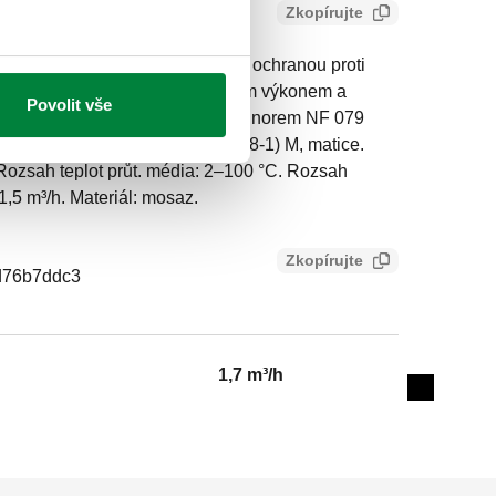
Zkopírujte
ermostatický směšovací ventil s ochranou proti
témy. Zařízení s vysokým tepelným výkonem a
Povolit vše
í. Provozní charakteristiky podle norem NF 079
87. Připojení: G 1/2" A (ISO 228-1) M, matice.
 Rozsah teplot průt. média: 2–100 °C. Rozsah
1,5 m³/h. Materiál: mosaz.
Zkopírujte
d76b7ddc3
1,7 m³/h
Expand de