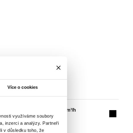
Více o cookies
Kv
Actions
1,5 m³/h
ěvnosti využíváme soubory
Collapse 
, inzerci a analýzy. Partneři
li v důsledku toho, že