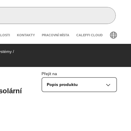
 secondary navigation
ÁLOSTI
KONTAKTY
PRACOVNÍ MÍSTA
CALEFFI CLOUD
systémy
/
Přejít na
Popis produktu
solární