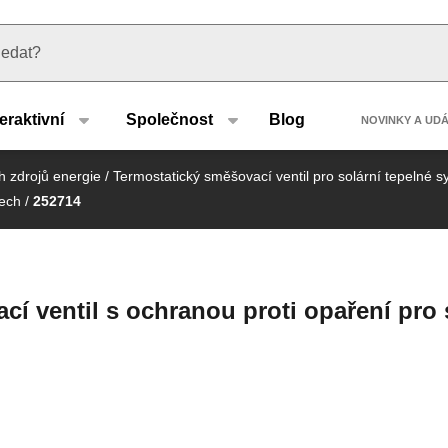
u type
Header
teraktivní
Společnost
Blog
NOVINKY A UD
 zdrojů energie
/
Termostatický směšovací ventil pro solární tepelné 
tech
/
252714
cí ventil s ochranou proti opaření pro 