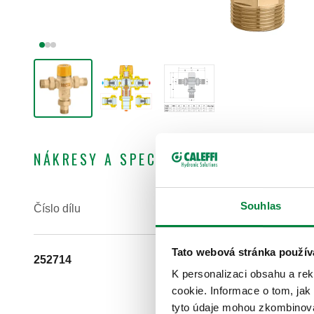
NÁKRESY A SPECIFIKACE
Souhlas
Číslo dílu
Připojení
Tato webová stránka použív
252714
G 1/2" A (ISO 228-1) M
K personalizaci obsahu a re
matice
cookie. Informace o tom, jak
tyto údaje mohou zkombinovat