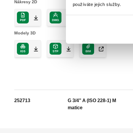
Nákresy 2D
používáte jejich služby.
PDF
DWG
DXF
Modely 3D
IGS
STP
BIM
252713
G 3/4" A (ISO 228-1) M
matice