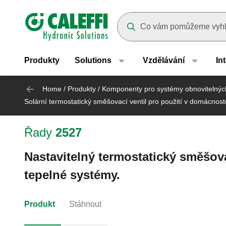
Header main navigation
Suggestions will appear as yo
Produkty
Solutions
Vzdělávání
In
Home
/
Produkty
/
Komponenty pro systémy obnovitelných
Solární termostatický směšovací ventil pro použití v domácnos
Řady
2527
Nastavitelný termostatický směšova
tepelné systémy.
Produkt
Stáhnout