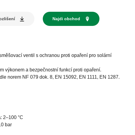
zlišení
Najdi obchod
směšovací ventil s ochranou proti opaření pro solární
m výkonem a bezpečnostní funkcí proti opaření.
podle norem NF 079 dok. 8, EN 15092, EN 1111, EN 1287.
a
:
2–100 °C
10 bar