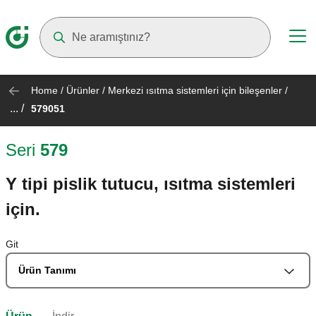
Suggestions will appear as you type
Home
/
Ürünler
/
Merkezi ısıtma sistemleri için bileşenler
/
... /
579051
Seri
579
Y tipi pislik tutucu, ısıtma sistemleri
için.
Git
Ürün Tanımı