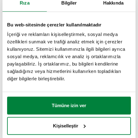
Rıza
Bilgiler
Hakkında
Parça
filtre ağ
Bağlantılar
Kv
Actions
numarası
boyutu
Bu web-sitesinde çerezler kullanılmaktadır
İçeriği ve reklamları kişiselleştirmek, sosyal medya
DN 50 (EN 1092-1)
579051
1 mm
28 m³/h
özellikleri sunmak ve trafiği analiz etmek için çerezler
Coll
PN 16
kullanıyoruz. Sitemizi kullanımınızla ilgili bilgileri ayrıca
sosyal medya, reklamcılık ve analiz iş ortaklarımızla
2B çizimler
paylaşabiliriz. İş ortaklarımız, bu bilgileri kendilerine
sağladığınız veya hizmetlerini kullanırken topladıkları
diğer bilgilerle birleştirebilir.
DWG
DXF
PDF
3B modeller
Tümüne izin ver
Açıklama metni
Göster
Kopyala
Kişiselleştir
CALEFFI, 579051. Y tipi pislik tutucu, ısıtma sistemleri