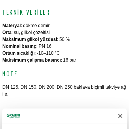
TEKNIK VERILER
Materyal
:
dökme demir
Orta
:
su, glikol çözeltisi
Maksimum glikol yüzdesi
:
50 %
Nominal basınç
:
PN 16
Ortam sıcaklığı
:
-10–110 °C
Maksimum çalışma basıncı
:
16 bar
NOTE
DN 125, DN 150, DN 200, DN 250 baklava biçimli takviye ağ
ile.
ÇIZIMLER VE TEKNIK ÖZELLIKLER