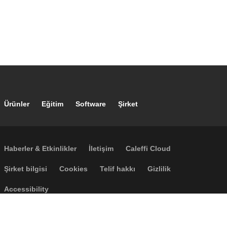
Footer main navigation
Ürünler
Eğitim
Software
Şirket
Footer secondary navigation
Haberler & Etkinlikler
İletişim
Caleffi Cloud
Footer menu
Şirket bilgisi
Cookies
Telif hakkı
Gizlilik
Accessibility