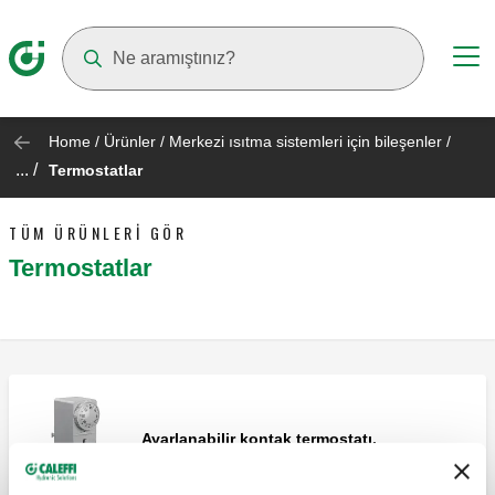
Suggestions will appear as you type
Home
/
Ürünler
/
Merkezi ısıtma sistemleri için bileşenler
/
... /
Termostatlar
TÜM ÜRÜNLERI GÖR
Termostatlar
Ayarlanabilir kontak termostatı.