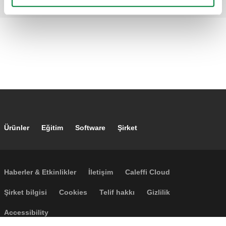
Footer main navigation
Ürünler
Eğitim
Software
Şirket
Footer secondary navigation
Haberler & Etkinlikler
İletişim
Caleffi Cloud
Footer menu
Şirket bilgisi
Cookies
Telif hakkı
Gizlilik
Accessibility