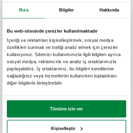
Rıza
Bilgiler
Hakkında
Ayarlanabilir daldırma tip termostat.
Bu web-sitesinde çerezler kullanılmaktadır
İçeriği ve reklamları kişiselleştirmek, sosyal medya
özellikleri sunmak ve trafiği analiz etmek için çerezler
kullanıyoruz. Sitemizi kullanımınızla ilgili bilgileri ayrıca
sosyal medya, reklamcılık ve analiz iş ortaklarımızla
paylaşabiliriz. İş ortaklarımız, bu bilgileri kendilerine
Çift daldırma tip termostat.
sağladığınız veya hizmetlerini kullanırken topladıkları
diğer bilgilerle birleştirebilir.
Tümüne izin ver
Daldırma tip emniyet termostatı, manuel
sıfırlamalı.
Kişiselleştir