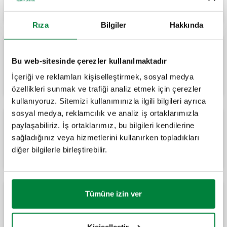
Rıza
Bilgiler
Hakkında
LEGIOFLOW, Kullanım suyu sistemleri için
sıcaklık kontrolü, termal dezenfeksiyon ve
Bu web-sitesinde çerezler kullanılmaktadır
dağıtıma yönelik çok-fonksiyonlu kompakt
ünite.
İçeriği ve reklamları kişiselleştirmek, sosyal medya
özellikleri sunmak ve trafiği analiz etmek için çerezler
kullanıyoruz. Sitemizi kullanımınızla ilgili bilgileri ayrıca
sosyal medya, reklamcılık ve analiz iş ortaklarımızla
LEGIOFLOW, Kullanım suyu sistemleri için
paylaşabiliriz. İş ortaklarımız, bu bilgileri kendilerine
sıcaklık kontrolü, termal dezenfeksiyon ve
sağladığınız veya hizmetlerini kullanırken topladıkları
dağıtıma yönelik çok-fonksiyonlu kompakt
ünite.
diğer bilgilerle birleştirebilir.
Tümüne izin ver
LEGIOFLOW, Kullanım suyu sistemleri için
sıcaklık kontrolü, termal dezenfeksiyon ve
dağıtıma yönelik çok-fonksiyonlu kompakt
ünite.
Kişiselleştir