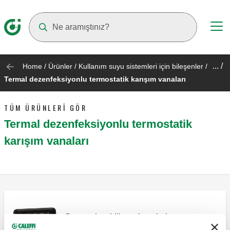
Suggestions will appear as you type
... /
Home
/
Ürünler
/
Kullanım suyu sistemleri için bileşenler
/
Termal dezenfeksiyonlu termostatik karışım vanaları
TÜM ÜRÜNLERI GÖR
Termal dezenfeksiyonlu termostatik
karışım vanaları
Programlanabilir anahtarı bulunan
kronometre, 0,5 ila 15 dakikalık ayarlar.