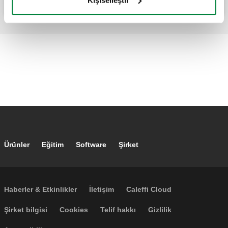
Footer main navigation
Ürünler
Eğitim
Software
Şirket
Footer secondary navigation
Haberler & Etkinlikler
İletişim
Caleffi Cloud
Footer menu
Şirket bilgisi
Cookies
Telif hakkı
Gizlilik