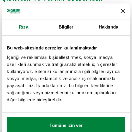
Parça numarası
Kullanım
Actions
Rıza
Bilgiler
Hakkında
209001
205005, 205025, 200015
Coll
Bu web-sitesinde çerezler kullanılmaktadır
3B modeller
İçeriği ve reklamları kişiselleştirmek, sosyal medya
özellikleri sunmak ve trafiği analiz etmek için çerezler
kullanıyoruz. Sitemizi kullanımınızla ilgili bilgileri ayrıca
sosyal medya, reklamcılık ve analiz iş ortaklarımızla
Açıklama metni
Göster
Kopyala
paylaşabiliriz. İş ortaklarımız, bu bilgileri kendilerine
sağladığınız veya hizmetlerini kullanırken topladıkları
CALEFFI, 209001. Sabotaj korumalı hırsızlık önleyici kapak
diğer bilgilerle birleştirebilir.
için özel alyan anahtarı.
SCIP code
Göster
Kopyala
ANALİZ AŞAMASINDAKİ KOD
Tümüne izin ver