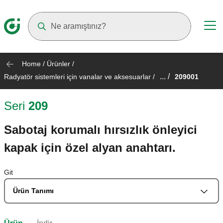
Suggestions will appear as you type
Home
/
Ürünler
/
... /
Radyatör sistemleri için vanalar ve aksesuarlar
/
209001
Seri
209
Sabotaj korumalı hırsızlık önleyici
kapak için özel alyan anahtarı.
Git
Ürün Tanımı