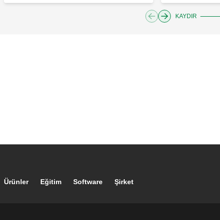
KAYDIR
Footer main navigation
Ürünler
Eğitim
Software
Şirket