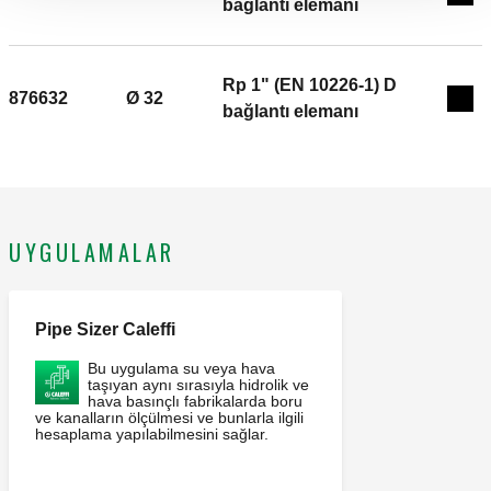
Exp
bağlantı elemanı
Rp 1" (EN 10226-1) D
876632
Ø 32
Exp
bağlantı elemanı
UYGULAMALAR
Pipe Sizer Caleffi
Bu uygulama su veya hava
taşıyan aynı sırasıyla hidrolik ve
hava basınçlı fabrikalarda boru
ve kanalların ölçülmesi ve bunlarla ilgili
hesaplama yapılabilmesini sağlar.