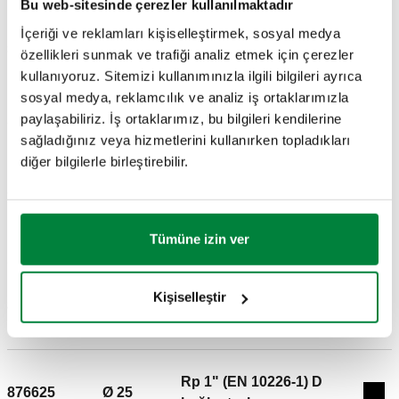
Bu web-sitesinde çerezler kullanılmaktadır
İçeriği ve reklamları kişiselleştirmek, sosyal medya
3B modeller
özellikleri sunmak ve trafiği analiz etmek için çerezler
kullanıyoruz. Sitemizi kullanımınızla ilgili bilgileri ayrıca
sosyal medya, reklamcılık ve analiz iş ortaklarımızla
paylaşabiliriz. İş ortaklarımız, bu bilgileri kendilerine
Açıklama metni
Göster
Kopyala
sağladığınız veya hizmetlerini kullanırken topladıkları
diğer bilgilerle birleştirebilir.
CALEFFI, 876520. Rakorlu dişi bağlantı parçası. Bağlantılar
A: Ø 20. Bağlantılar: Rp 3/4" (EN 10226-1) D, bağlantı
SCIP code
Göster
afc7f021-ff5e-494c-8281-
elemanı. Maksimum çalışma basıncı: 16 bar. Ortam sıcaklığı:
Kopyala
cedc800d2770
0–40 °C. Materyal: pirinç.
Tümüne izin ver
Rp 3/4" (EN 10226-1) D
Kişiselleştir
876525
Ø 25
Exp
bağlantı elemanı
Rp 1" (EN 10226-1) D
876625
Ø 25