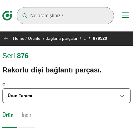
Suggestions will appear as you type
... /
Home
/
Ürünler
/
Bağlantı parçaları
/
876520
Seri
876
Rakorlu dişi bağlantı parçası.
Git
Ürün Tanımı
Ürün
İndir