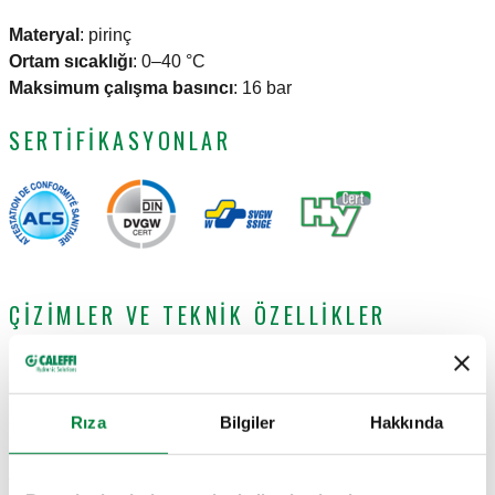
Materyal
:
pirinç
Ortam sıcaklığı
:
0–40 °C
Maksimum çalışma basıncı
:
16 bar
SERTIFIKASYONLAR
ÇIZIMLER VE TEKNIK ÖZELLIKLER
Parça numarası
Bağlantılar A
Bağlantılar
Actions
Rıza
Bilgiler
Hakkında
Rp 3/4" (EN 10226-1) D
876520
Ø 20
Coll
bağlantı elemanı