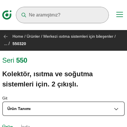
Suggestions will appear as you type
Home
/
Ürünler
/
Merkezi ısıtma sistemleri için bileşenler
/
... /
550320
Seri
550
Kolektör, ısıtma ve soğutma
sistemleri için. 2 çıkışlı.
Git
Ürün Tanımı