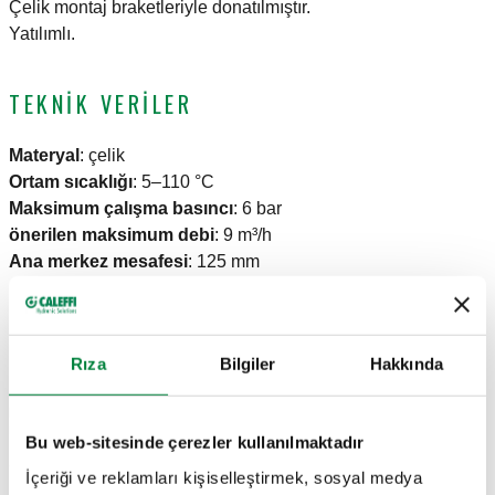
Çelik montaj braketleriyle donatılmıştır.
Yatılımlı.
TEKNIK VERILER
Materyal
:
çelik
Ortam sıcaklığı
:
5–110 °C
Maksimum çalışma basıncı
:
6 bar
önerilen maksimum debi
:
9 m³/h
Ana merkez mesafesi
:
125 mm
ÇIZIMLER VE TEKNIK ÖZELLIKLER
Rıza
Bilgiler
Hakkında
Parça
Ana hat bağlantısı
Çıkış bağlantısı
Actions
numarası
Bu web-sitesinde çerezler kullanılmaktadır
İçeriği ve reklamları kişiselleştirmek, sosyal medya