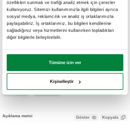
özellikleri sunmak ve trafiği analiz etmek için çerezler
G 1 1/2" (ISO 228-1)
kullanıyoruz. Sitemizi kullanımınızla ilgili bilgileri ayrıca
G 2" A (ISO 228-1)
D
550320
sosyal medya, reklamcılık ve analiz iş ortaklarımızla
Coll
E
2 çıkışlı, sabit
paylaşabiliriz. İş ortaklarımız, bu bilgileri kendilerine
somun
sağladığınız veya hizmetlerini kullanırken topladıkları
diğer bilgilerle birleştirebilir.
2B çizimler
PDF
DWG
DXF
Tümüne izin ver
3B modeller
Kişiselleştir
IGS
STP
Açıklama metni
Göster
Kopyala