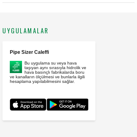
CALEFFI, 550320. Kolektör, ısıtma ve soğutma sistemleri
için. 2 çıkışlı. Yatılımlı. Çelik montaj braketleriyle donatılmıştır.
Ana hat bağlantısı: G 2" A (ISO 228-1) E. Çıkış bağlantısı: G 1
1/2" (ISO 228-1) D, 2 çıkışlı, sabit somun. Maksimum çalışma
UYGULAMALAR
basıncı: 6 bar. Ortam sıcaklığı: 5–110 °C. Ana merkez
mesafesi: 125 mm. önerilen maksimum debi: 9 m³/h.
Materyal: çelik.
Pipe Sizer Caleffi
Bu uygulama su veya hava
taşıyan aynı sırasıyla hidrolik ve
hava basınçlı fabrikalarda boru
ve kanalların ölçülmesi ve bunlarla ilgili
hesaplama yapılabilmesini sağlar.