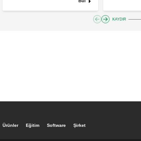
Bul
KAYDIR
Footer main navigation
Ürünler
Eğitim
Software
Şirket