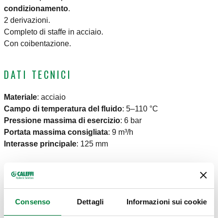
condizionamento
.
2 derivazioni.
Completo di staffe in acciaio.
Con coibentazione.
DATI TECNICI
Materiale
:
acciaio
Campo di temperatura del fluido
:
5–110 °C
Pressione massima di esercizio
:
6 bar
Portata massima consigliata
:
9 m³/h
Interasse principale
:
125 mm
DISEGNI E SPECIFICHE
Consenso
Dettagli
Informazioni sui cookie
Codice
Attacco principale
Attacco derivazione
Actions