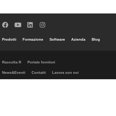
Footer main navigation
Prodotti
Formazione
Software
Azienda
Blog
External links
Raccolta R
Portale fornitori
Footer secondary navigation
News&Eventi
Contatti
Lavora con noi
Caleffi Cloud
Footer menu
Informazioni aziendali
Cookies
Copyright
Disclaimer
Privacy
CGV
Accessibilità
D.Lgs. 231 e 24/2023