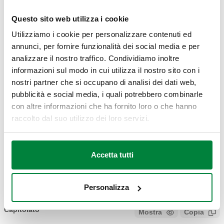
Questo sito web utilizza i cookie
G 1 1/2" (ISO 228-1) F
G 2" A (ISO 228-
Utilizziamo i cookie per personalizzare contenuti ed
550320
2 derivazioni, calotta
Comp
1) M
annunci, per fornire funzionalità dei social media e per
mobile
analizzare il nostro traffico. Condividiamo inoltre
informazioni sul modo in cui utilizza il nostro sito con i
Disegni 2D
nostri partner che si occupano di analisi dei dati web,
pubblicità e social media, i quali potrebbero combinarle
con altre informazioni che ha fornito loro o che hanno
PDF
DWG
DXF
raccolto dal suo utilizzo dei loro servizi.
Modelli 3D
Accetta tutti
IGS
STP
Personalizza
Capitolato
Mostra
Copia