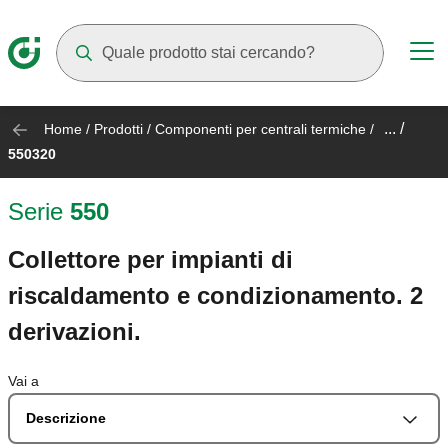
Mentre digiti compariranno dei suggerimenti
... /
Home
/
Prodotti
/
Componenti per centrali termiche
/
550320
Serie
550
Collettore per impianti di
riscaldamento e condizionamento. 2
derivazioni.
Vai a
Descrizione