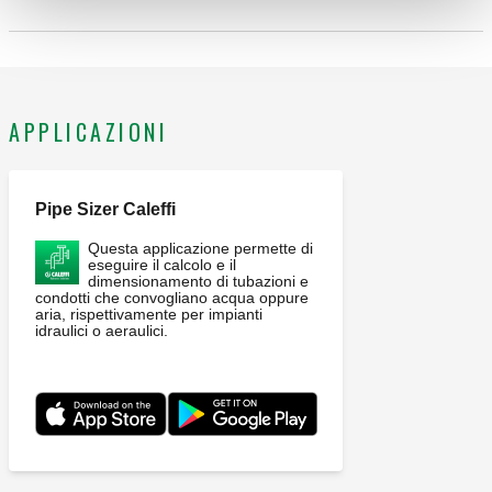
CALEFFI, 550320. Collettore per impianti di riscaldamento e
condizionamento. 2 derivazioni. Con coibentazione.
Completo di staffe in acciaio. Attacco principale: G 2" A (ISO
228-1) M. Attacco derivazione: G 1 1/2" (ISO 228-1) F, 2
APPLICAZIONI
derivazioni, calotta mobile. Pressione massima di esercizio:
6 bar. Campo di temperatura del fluido: 5–110 °C. Interasse
principale: 125 mm. Portata massima consigliata: 9 m³/h.
Pipe Sizer Caleffi
Materiale: acciaio.
Questa applicazione permette di
eseguire il calcolo e il
dimensionamento di tubazioni e
condotti che convogliano acqua oppure
aria, rispettivamente per impianti
idraulici o aeraulici.