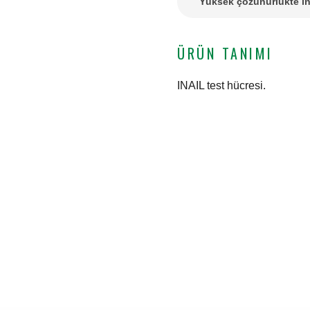
Yüksek çözünürlükte in
ÜRÜN TANIMI
INAIL test hücresi.