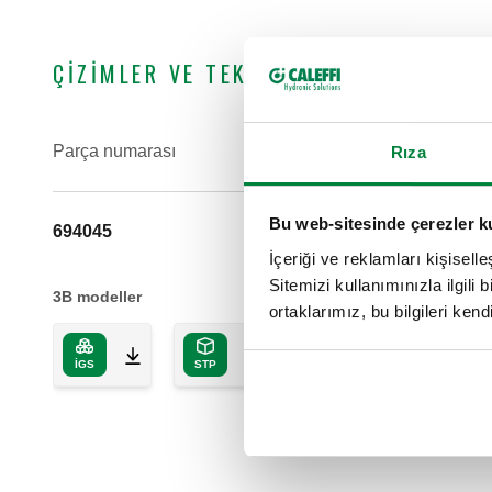
ÇIZIMLER VE TEKNIK ÖZELLIKLER
Parça numarası
Paket bağlan
Rıza
Bu web-sitesinde çerezler k
694045
G 1/2" A (IS
İçeriği ve reklamları kişisell
Sitemizi kullanımınızla ilgili 
3B modeller
ortaklarımız, bu bilgileri kendi
IGS
STP