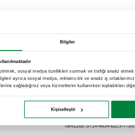
tısı
paket uzunlu
Bilgiler
ullanılmaktadır
O 228-1) E
45 mm
eştirmek, sosyal medya özellikleri sunmak ve trafiği analiz etmek 
bilgileri ayrıca sosyal medya, reklamcılık ve analiz iş ortaklarımızl
Açıklama metni
lerine sağladığınız veya hizmetlerini kullanırken topladıkları diğer b
CALEFFI, 694045. INAIL test hücr
paket uzunluğu: 45 mm. Ø: 14 m
Kişiselleştir
SCIP code
0e411fdc-3714-4634-b2c5-77b9