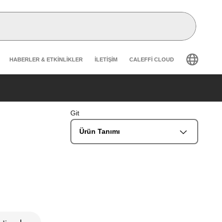
Header secondary navigation
HABERLER & ETKINLIKLER
İLETIŞIM
CALEFFI CLOUD
Git
Ürün Tanımı