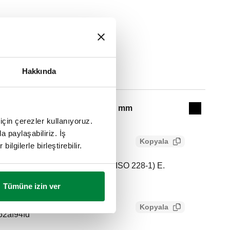
ğu
Ø
Hakkında
Actions
14 mm
Collapse 
için çerezler kullanıyoruz.
a paylaşabiliriz. İş
Kopyala
ilgilerle birleştirebilir.
esi. Paket bağlantısı: G 1/2" A (ISO 228-1) E.
m.
Tümüne izin ver
Kopyala
52af94fd