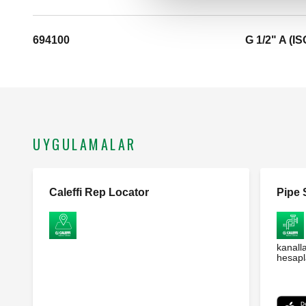
694100
G 1/2" A (IS
UYGULAMALAR
Caleffi Rep Locator
Pipe S
kanalla
hesapl