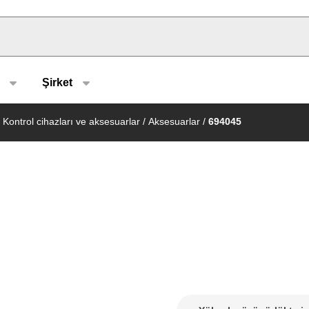
u type
Şirket
Kontrol cihazları ve aksesuarlar
/
Aksesuarlar
/
694045