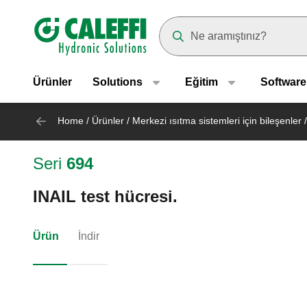
Header main navigation
Suggestions will appear as yo
Ürünler
Solutions
Eğitim
Software
Home
/
Ürünler
/
Merkezi ısıtma sistemleri için bileşenler
/
Seri
694
INAIL test hücresi.
Ürün
İndir