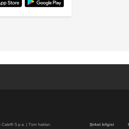
Footer menu
6
Caleffi S.p.a. | Tüm hakları
Şirket bilgisi