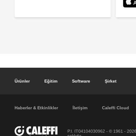
Footer main navigation
Ürünler
Eğitim
Software
Şirket
Footer secondary navigation
Haberler & Etkinlikler
İletişim
Caleffi Cloud
P.I. IT04104030962 - © 1961 - 202
saklıdır