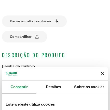
Baixar em alta resolução
Compartilhar
DESCRIÇÃO DO PRODUTO
Bainha de controlo
DESENHOS E ESPECIFICAÇÕES
Consentir
Detalhes
Sobre os cookies
Este website utiliza cookies
Código
Comprimento
Conexão bainha
Ø
Actions
artigo
poço