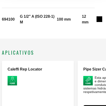
G 1/2" A (ISO 228-1)
12
694100
100 mm
Exp
M
mm
APLICATIVOS
Caleffi Rep Locator
Pipe Sizer Ca
Esta ap
e dime
conduta
sistemas hidráu
respetivamente