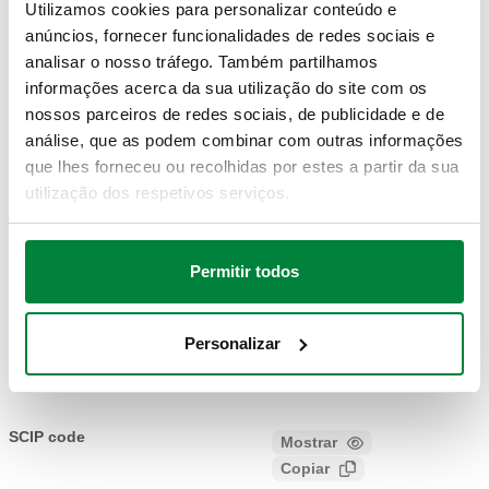
Utilizamos cookies para personalizar conteúdo e
anúncios, fornecer funcionalidades de redes sociais e
analisar o nosso tráfego. Também partilhamos
G 1/2" A (ISO 228-1)
14
694045
45 mm
informações acerca da sua utilização do site com os
Coll
M
mm
nossos parceiros de redes sociais, de publicidade e de
análise, que as podem combinar com outras informações
Modelos 3D
que lhes forneceu ou recolhidas por estes a partir da sua
utilização dos respetivos serviços.
IGS
STP
Permitir todos
Texto para caderno de
Mostrar
encargos
Personalizar
Copiar
CALEFFI, 694045. Bainha de controlo Conexão
bainha: G 1/2" A (ISO 228-1) M. Comprimento poço: 45
SCIP code
Mostrar
0e411fdc-3714-4634-b2c5-
mm. Ø: 14 mm.
Copiar
77b952af94fd