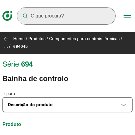
Suggestions will appear as you type
Home
/
Produtos
/
Componentes para centrais térmicas
/
... /
694045
Série
694
Bainha de controlo
Ir para
Descrição do produto
Produto