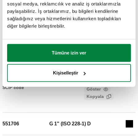
DWG
DXF
PDF
sosyal medya, reklamcılık ve analiz iş ortaklarımızla
paylaşabiliriz. İş ortaklarımız, bu bilgileri kendilerine
3B modeller
sağladığınız veya hizmetlerini kullanırken topladıkları
diğer bilgilerle birleştirebilir.
IGS
STP
BIM
Tümüne izin ver
Açıklama metni
Göster
Kopyala
Kişiselleştir
CALEFFI, 551705, DISCAL®. Pirinç hava ayırıcı. Yatay veya
dikey kurulumlar için ayarlanabilir. Bağlantılar: G 3/4" (ISO
SCIP code
Göster
e2b144c6-e6b2-4fe3-8168-
228-1) D. Maksimum çalışma basıncı: 10 bar. Maksimum
Kopyala
f0a54e6351ce
hava tahliye basıncı: 10 bar. Ortam sıcaklığı: 0–110 °C.
Materyal: pirinç.
551706
G 1" (ISO 228-1) D
Exp