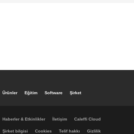
Footer main navigation
Ürünler
Eğitim
Software
Şirket
Footer secondary navigation
Haberler & Etkinlikler
İletişim
Caleffi Cloud
Footer menu
Şirket bilgisi
Cookies
Telif hakkı
Gizlilik