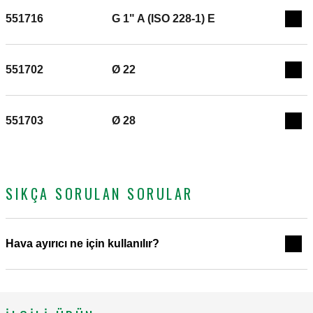
551716
G 1" A (ISO 228-1) E
Exp
551702
Ø 22
Exp
551703
Ø 28
Exp
SIKÇA SORULAN SORULAR
Hava ayırıcı ne için kullanılır?