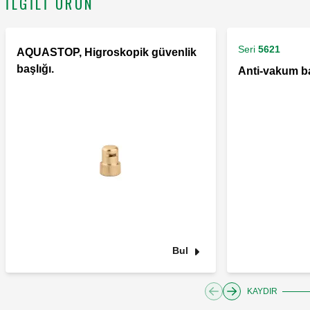
İLGILI ÜRÜN
Seri
5621
AQUASTOP, Higroskopik güvenlik
başlığı.
Anti-vakum ba
Bul
KAYDIR