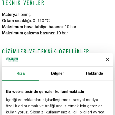
TEKNIK VERILER
Materyal
:
pirinç
Ortam sıcaklığı
:
0–110 °C
Maksimum hava tahliye basıncı
:
10 bar
Maksimum çalışma basıncı
:
10 bar
ÇIZIMLER VE TEKNIK ÖZELLIKLER
Parça numarası
Bağlantılar
Actions
Rıza
Bilgiler
Hakkında
551705
G 3/4" (ISO 228-1) D
Coll
Bu web-sitesinde çerezler kullanılmaktadır
İçeriği ve reklamları kişiselleştirmek, sosyal medya
2B çizimler
özellikleri sunmak ve trafiği analiz etmek için çerezler
kullanıyoruz. Sitemizi kullanımınızla ilgili bilgileri ayrıca