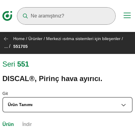
Suggestions will appear as you type
Home
/
Ürünler
/
Merkezi ısıtma sistemleri için bileşenler
/
... /
551705
Seri
551
DISCAL®, Pirinç hava ayırıcı.
Git
Ürün Tanımı
Ürün
İndir