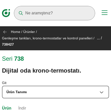
Suggestions will appear as you type
Home
/
Ürünler
/
... /
Genleşme tankları, krono-termostatlar ve kontrol panelleri
/
738427
Seri
738
Dijital oda krono-termostatı.
Git
Ürün Tanımı
Ürün
İndir