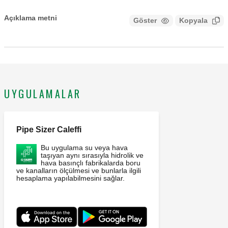
Açıklama metni
Göster
Kopyala
CALEFFI, 738427. Dijital oda krono-termostatı. Elektrik
Kaynağı: 230 V AC. Koruma sınıfı: IP 30.
UYGULAMALAR
Pipe Sizer Caleffi
Bu uygulama su veya hava
taşıyan aynı sırasıyla hidrolik ve
hava basınçlı fabrikalarda boru
ve kanalların ölçülmesi ve bunlarla ilgili
hesaplama yapılabilmesini sağlar.