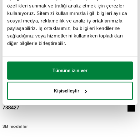
Elektrik Kaynağı
:
230 V AC
özellikleri sunmak ve trafiği analiz etmek için çerezler
kullanıyoruz. Sitemizi kullanımınızla ilgili bilgileri ayrıca
SERTIFIKASYONLAR
sosyal medya, reklamcılık ve analiz iş ortaklarımızla
paylaşabiliriz. İş ortaklarımız, bu bilgileri kendilerine
sağladığınız veya hizmetlerini kullanırken topladıkları
diğer bilgilerle birleştirebilir.
ÇIZIMLER VE TEKNIK ÖZELLIKLER
Tümüne izin ver
Parça numarası
Actions
Kişiselleştir
738427
Coll
3B modeller