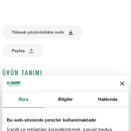
Yüksek çözünürlükte indir
Paylaş
ÜRÜN TANIMI
Dijital oda krono-termostatı.
Rıza
Bilgiler
Hakkında
TEKNIK VERILER
Bu web-sitesinde çerezler kullanılmaktadır
Koruma sınıfı
:
IP 30
İçeriği ve reklamları kişiselleştirmek, sosyal medya