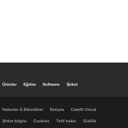
Footer main navigation
Ürünler
Eğitim
Software
Şirket
Footer secondary navigation
Haberler & Etkinlikler
İletişim
Caleffi Cloud
Footer menu
Şirket bilgisi
Cookies
Telif hakkı
Gizlilik