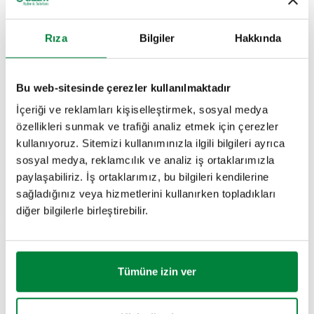
Geri akış önleyici EN 14367 sertifikalıdır.
Rıza
Bilgiler
Hakkında
TEKNIK VERILER
Bu web-sitesinde çerezler kullanılmaktadır
Ayar basınç aralığı
:
0,2–4 bar
İçeriği ve reklamları kişiselleştirmek, sosyal medya
Ortam sıcaklığı
:
5–65 °C
özellikleri sunmak ve trafiği analiz etmek için çerezler
Maksimum çalışma basıncı
:
10 bar
kullanıyoruz. Sitemizi kullanımınızla ilgili bilgileri ayrıca
sosyal medya, reklamcılık ve analiz iş ortaklarımızla
ÇIZIMLER VE TEKNIK ÖZELLIKLER
paylaşabiliriz. İş ortaklarımız, bu bilgileri kendilerine
sağladığınız veya hizmetlerini kullanırken topladıkları
diğer bilgilerle birleştirebilir.
Parça numarası
Bağlantılar
Actions
573001
G 1/2" (ISO 228-1) D
Tümüne izin ver
Coll
2B çizimler