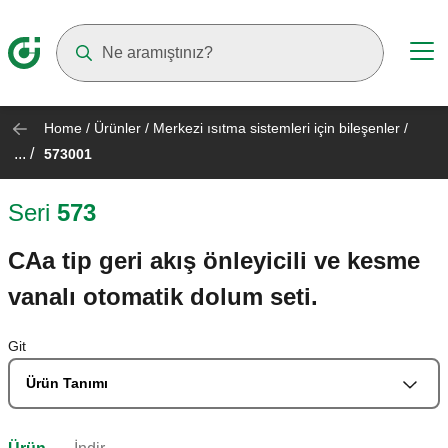
Suggestions will appear as you type
Home
/
Ürünler
/
Merkezi ısıtma sistemleri için bileşenler
/
... /
573001
Seri
573
CAa tip geri akış önleyicili ve kesme
vanalı otomatik dolum seti.
Git
Ürün Tanımı