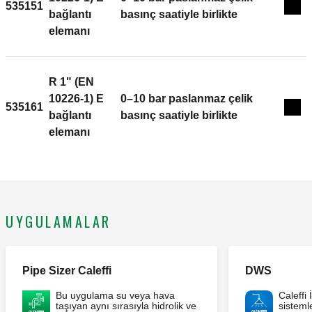
535151
Exp
bağlantı
basınç saatiyle birlikte
elemanı
R 1" (EN
10226-1) E
0–10 bar paslanmaz çelik
535161
Exp
bağlantı
basınç saatiyle birlikte
elemanı
UYGULAMALAR
Pipe Sizer Caleffi
DWS
Bu uygulama su veya hava
Caleffi
taşıyan aynı sırasıyla hidrolik ve
sistemle