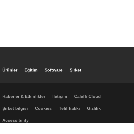
Footer main navigation
Ürünler
Eğitim
Software
Şirket
Footer secondary navigation
Haberler & Etkinlikler
İletişim
Caleffi Cloud
Footer menu
Şirket bilgisi
Cookies
Telif hakkı
Gizlilik
Accessibility