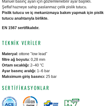
Manuel basınç ayarı için gözlemlenebilir ayar başlıklı.
Şeffaf hazneye sahip paslanmaz çelik pislik tutucu.
Pislik tutucu ve iç mekanizmaya bakım yapmak için pislik
tutucu anahtarıyla birlikte.
EN 1567 sertifikalıdır.
TEKNIK VERILER
Materyal
:
ottone "low lead"
filtre ağ boyutu
:
0,28 mm
Ortam sıcaklığı
:
2–40 °C
Ayar basınç aralığı
:
1–6 bar
Maksimum giriş basıncı
:
25 bar
SERTIFIKASYONLAR