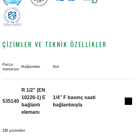
ÇIZIMLER VE TEKNIK ÖZELLIKLER
Parça
Bağlantılar
Not
Actions
numarası
R 1/2" (EN
10226-1) E
1/4” F basınç saati
535140
Coll
bağlantı
bağlantısıyla
elemanı
2B çizimler