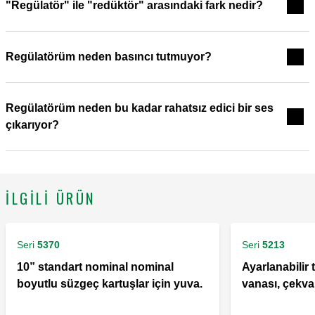
"Regülatör" ile "redüktör" arasındaki fark nedir?
Regülatörüm neden basıncı tutmuyor?
Regülatörüm neden bu kadar rahatsız edici bir ses
çıkarıyor?
İLGILI ÜRÜN
Seri
5370
Seri
5213
10” standart nominal nominal
Ayarlanabilir 
boyutlu süzgeç kartuşlar için yuva.
vanası, çekvalfl