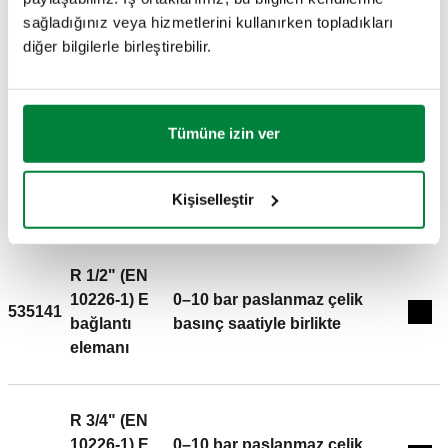
sıcaklığı: 2–40 °C. Ayar basınç aralığı: 1–6 bar. filtre ağ
10226-1) E
1/4” F basınç saati
535150
sağladığınız veya hizmetlerini kullanırken topladıkları
Exp
boyutu: 0,28 mm. Materyal: ottone "low lead".
bağlantı
bağlantısıyla
diğer bilgilerle birleştirebilir.
elemanı
R 1" (EN
Tümüne izin ver
10226-1) E
1/4” F basınç saati
535160
Exp
bağlantı
bağlantısıyla
Kişiselleştir
elemanı
R 1/2" (EN
10226-1) E
0–10 bar paslanmaz çelik
535141
Exp
bağlantı
basınç saatiyle birlikte
elemanı
R 3/4" (EN
10226-1) E
0–10 bar paslanmaz çelik