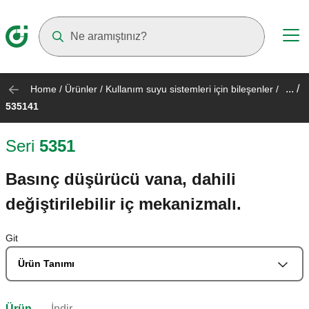
Suggestions will appear as you type
... /
Home
/
Ürünler
/
Kullanım suyu sistemleri için bileşenler
/
535141
Seri
5351
Basınç düşürücü vana, dahili
değiştirilebilir iç mekanizmalı.
Git
Ürün Tanımı
Ürün
İndir