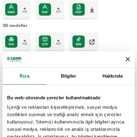
DWG
DXF
PDF
3B modeller
IGS
STP
BIM
Açıklama metni
Göster
Kopyala
Rıza
Bilgiler
Hakkında
CALEFFI, 535140. Basınç düşürücü vana, dahili
değiştirilebilir iç mekanizmalı. Rakorlu erkek bağlantılar.
SCIP code
Bu web-sitesinde çerezler kullanılmaktadır
Göster
547e8e08-c499-4794-9a61-
Manuel basınç ayarı için gözlemlenebilir ayar başlıklı. Şeffaf
Kopyala
İçeriği ve reklamları kişiselleştirmek, sosyal medya
afdffd605f00
hazneye sahip paslanmaz çelik pislik tutucu. Pislik tutucu ve
özellikleri sunmak ve trafiği analiz etmek için çerezler
iç mekanizmaya bakım yapmak için pislik tutucu anahtarıyla
kullanıyoruz. Sitemizi kullanımınızla ilgili bilgileri ayrıca
birlikte. EN 1567 sertifikalıdır. Bağlantılar: R 1/2" (EN 10226-
sosyal medya, reklamcılık ve analiz iş ortaklarımızla
1) E, bağlantı elemanı. Maksimum giriş basıncı: 25 bar. Ortam
R 3/4" (EN
paylaşabiliriz. İş ortaklarımız, bu bilgileri kendilerine