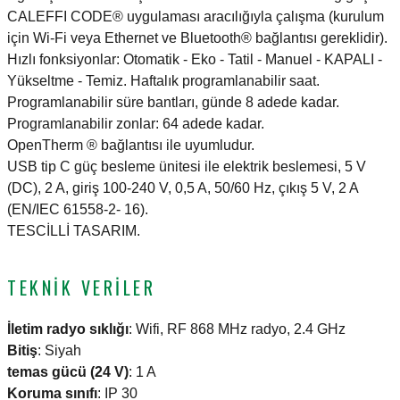
CALEFFI CODE® uygulaması aracılığıyla çalışma (kurulum
için Wi-Fi veya Ethernet ve Bluetooth® bağlantısı gereklidir).
Hızlı fonksiyonlar: Otomatik - Eko - Tatil - Manuel - KAPALI -
Yükseltme - Temiz. Haftalık programlanabilir saat.
Programlanabilir süre bantları, günde 8 adede kadar.
Programlanabilir zonlar: 64 adede kadar.
OpenTherm ® bağlantısı ile uyumludur.
USB tip C güç besleme ünitesi ile elektrik beslemesi, 5 V
(DC), 2 A, giriş 100-240 V, 0,5 A, 50/60 Hz, çıkış 5 V, 2 A
(EN/IEC 61558-2- 16).
TESCİLLİ TASARIM.
TEKNIK VERILER
İletim radyo sıklığı
:
Wifi, RF 868 MHz radyo, 2.4 GHz
Bitiş
:
Siyah
temas gücü (24 V)
:
1 A
Koruma sınıfı
:
IP 30