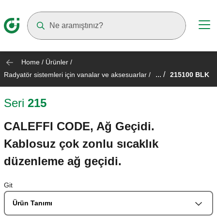
Suggestions will appear as you type
Home
/
Ürünler
/
... /
Radyatör sistemleri için vanalar ve aksesuarlar
/
215100 BLK
Seri
215
CALEFFI CODE, Ağ Geçidi.
Kablosuz çok zonlu sıcaklık
düzenleme ağ geçidi.
Git
Ürün Tanımı