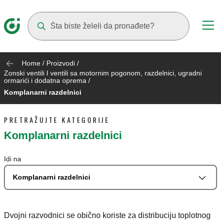
Suggestions will appear as you type
Home
/
Proizvodi
/
Zonski ventili I ventili sa motornim pogonom, razdelnici, ugradni
ormarići i dodatna oprema
/
Komplanarni razdelnici
PRETRAŽUJTE KATEGORIJE
Komplanarni razdelnici
Idi na
Komplanarni razdelnici
Dvojni razvodnici se obično koriste za distribuciju toplotnog