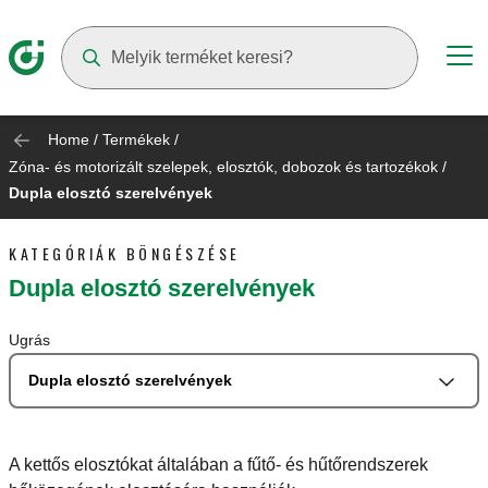
Suggestions will appear as you type
Home
/
Termékek
/
Zóna- és motorizált szelepek, elosztók, dobozok és tartozékok
/
Dupla elosztó szerelvények
KATEGÓRIÁK BÖNGÉSZÉSE
Dupla elosztó szerelvények
Ugrás
Dupla elosztó szerelvények
A kettős elosztókat általában a fűtő- és hűtőrendszerek