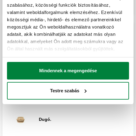
szabásához, közösségi funkciók biztosításához,
valamint weboldalforgalmunk elemzéséhez. Ezenkívül
közösségi média-, hirdető- és elemező partnereinkkel
megosztjuk az Ön weboldalhasználatra vonatkozó
Dupla elosztó szerelvények tartozékai
adatait, akik kombinálhatják az adatokat más olyan
adatokkal, amelyeket Ön adott meg számukra vagy az
Ön által használt más szolgáltatásokból gyűjtöttek.
Differenciál bypass 356 és 357 sorozatú
elosztó csőcsonkokhoz.
Mindennek a megengedése
Végszerelvény.
Testre szabás
Dugó.