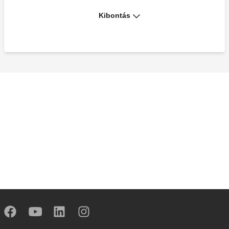
Kibontás
Végszerelvény a légtelenítő
csatlakozáshoz.