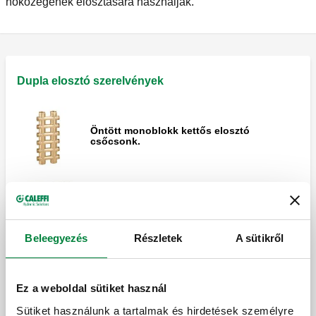
hőközegének elosztására használják.
Dupla elosztó szerelvények
Öntött monoblokk kettős elosztó
csőcsonk.
Öntött monoblokk kettős elosztó
csőcsonk.
Beleegyezés
Részletek
A sütikről
Egyoldalas öntött monoblokk kettős
Ez a weboldal sütiket használ
elosztó csőcsonk.
Sütiket használunk a tartalmak és hirdetések személyre