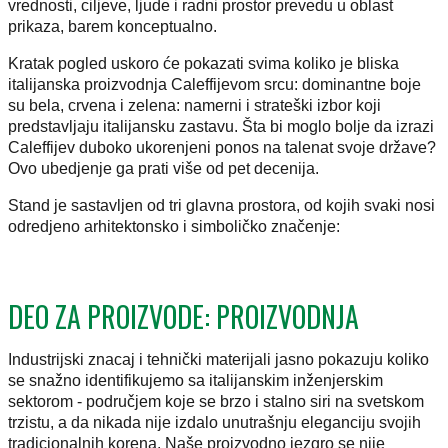
vrednosti, ciljeve, ljude i radni prostor prevedu u oblast
prikaza, barem konceptualno.
Kratak pogled uskoro će pokazati svima koliko je bliska
italijanska proizvodnja Caleffijevom srcu: dominantne boje
su bela, crvena i zelena: namerni i strateški izbor koji
predstavljaju italijansku zastavu. Šta bi moglo bolje da izrazi
Caleffijev duboko ukorenjeni ponos na talenat svoje države?
Ovo ubedjenje ga prati više od pet decenija.
Stand je sastavljen od tri glavna prostora, od kojih svaki nosi
odredjeno arhitektonsko i simboličko značenje:
DEO ZA PROIZVODE: PROIZVODNJA
Industrijski znacaj i tehnički materijali jasno pokazuju koliko
se snažno identifikujemo sa italijanskim inženjerskim
sektorom - područjem koje se brzo i stalno siri na svetskom
trzistu, a da nikada nije izdalo unutrašnju eleganciju svojih
tradicionalnih korena. Naše proizvodno jezgro se nije