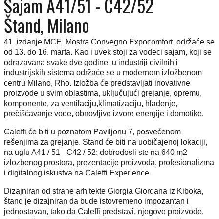
Sajam A41/51 - C42/52
Štand, Milano
41. izdanje MCE, Mostra Convegno Expocomfort, održaće se
od 13. do 16. marta. Kao i uvek stoji za vodeci sajam, koji se
odrazavana svake dve godine, u industriji civilnih i
industrijskih sistema održaće se u modernom izložbenom
centru Milano, Rho. Izložba će predstavljati inovativne
proizvode u svim oblastima, uključujući grejanje, opremu,
komponente, za ventilaciju,klimatizaciju, hlađenje,
prečišćavanje vode, obnovljive izvore energije i domotike.
Caleffi će biti u poznatom Paviljonu 7, posvećenom
rešenjima za grejanje. Stand će biti na uobičajenoj lokaciji,
na uglu A41 / 51 - C42 / 52: dobrodosli ste na 640 m2
izlozbenog prostora, prezentacije proizvoda, profesionalizma
i digitalnog iskustva na Caleffi Experience.
Dizajniran od strane arhitekte Giorgia Giordana iz Kiboka,
štand je dizajniran da bude istovremeno impozantan i
jednostavan, tako da Caleffi predstavi, njegove proizvode,