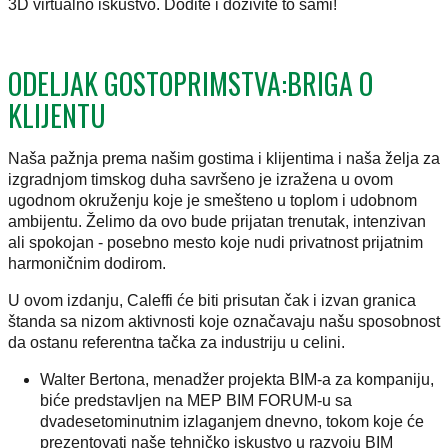
3D virtualno iskustvo. Dođite i doživite to sami!
ODELJAK GOSTOPRIMSTVA:BRIGA O
KLIJENTU
Naša pažnja prema našim gostima i klijentima i naša želja za
izgradnjom timskog duha savršeno je izražena u ovom
ugodnom okruženju koje je smešteno u toplom i udobnom
ambijentu. Želimo da ovo bude prijatan trenutak, intenzivan
ali spokojan - posebno mesto koje nudi privatnost prijatnim
harmoničnim dodirom.
U ovom izdanju, Caleffi će biti prisutan čak i izvan granica
štanda sa nizom aktivnosti koje označavaju našu sposobnost
da ostanu referentna tačka za industriju u celini.
Walter Bertona, menadžer projekta BIM-a za kompaniju,
biće predstavljen na MEP BIM FORUM-u sa
dvadesetominutnim izlaganjem dnevno, tokom koje će
prezentovati naše tehničko iskustvo u razvoju BIM