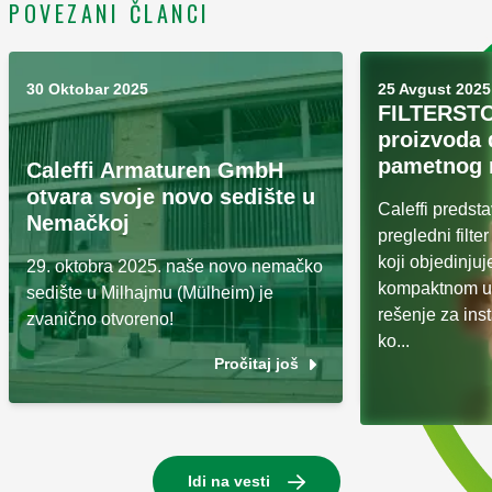
POVEZANI ČLANCI
30 Oktobar 2025
25 Avgust 2025
FILTERSTO
proizvoda 
pametnog 
Caleffi Armaturen GmbH
otvara svoje novo sedište u
Caleffi preds
Nemačkoj
pregledni filt
koji objedinjuj
29. oktobra 2025. naše novo nemačko
kompaktnom ur
sedište u Milhajmu (Mülheim) je
rešenje za inst
zvanično otvoreno!
ko...
Pročitaj još
Idi na vesti