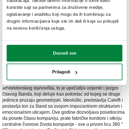
saobraćaja. Takođe delimo informacije o tome kako
pouzdanu podršku za konfiguraciju i instalaciju sistema
koristite sajt sa partnerima za društvene medije,
grejanja, već pruža i tehničke informacije o svakom
oglašavanje i analitiku koji mogu da ih kombinuju sa
proizvodu i izveštaje o protocima i gubicima u celom sistemu.
drugim informacijama koje ste im dali ili koje su prikupili
CUBOROSSO: INOVACIJA I TRENING
na osnovu korišćenja usluga.
Ovo je velika inovacija u našim komunikacijama u MCE
2018. Naša RED CUBE, fizički smeštena u Fontaneto
d'Agogna, je srce koje je skoro deset godina stvaralo nove
Dozvoli sve
proizvode i inovativne projekte. Caleffi je odlučio da ga
prikaže na sajamu i pokaže na genijalan način:
iskorišćavanjem moći digitalne komunikacije i pretvaranjem
Prilagodi
u uzbudljivo iskustvo koje govori o kalibru kompanije i
njegovoj stalnoj investiciji u istraživanje i razvoj. Sa
arhitektonskog stanovišta, to je upečatljiv orijentir i jezgro
čitavog štanda, koji deluje kao pokretac od kojeg se druge
jedinice pruzaju geometrijski. Ideološki, predstavlja Caleffi i
postavlja ton za štand sa svojom impozantnom strukturom i
emocionalnim uticajem. Ove godine dozvoljava posetiocima
da posete čitavu kompaniju, prate fabričke koridore i otkriju
centralne čvorove života kompanije - sve u prvom licu 360 °