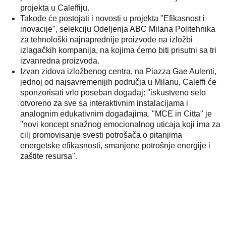
projekta u Caleffiju.
Takođe će postojati i novosti u projekta "Efikasnost i
inovacije", selekciju Odeljenja ABC Milana Politehnika
za tehnološki najnaprednije proizvode na izložbi
izlagačkih kompanija, na kojima ćemo biti prisutni sa tri
izvanredna proizvoda.
Izvan zidova izložbenog centra, na Piazza Gae Aulenti,
jednoj od najsavremenijih područja u Milanu, Caleffi će
sponzorisati vrlo poseban događaj: "iskustveno selo
otvoreno za sve sa interaktivnim instalacijama i
analognim edukativnim događajima. "MCE in Citta" je
"novi koncept snažnog emocionalnog uticaja koji ima za
cilj promovisanje svesti potrošača o pitanjima
energetske efikasnosti, smanjene potrošnje energije i
zaštite resursa".