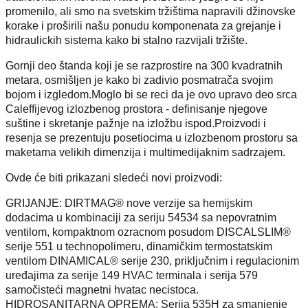
promenilo, ali smo na svetskim tržištima napravili džinovske
korake i proširili našu ponudu komponenata za grejanje i
hidraulickih sistema kako bi stalno razvijali tržište.
Gornji deo štanda koji je se razprostire na 300 kvadratnih
metara, osmišljen je kako bi zadivio posmatrača svojim
bojom i izgledom.Moglo bi se reci da je ovo upravo deo srca
Caleffijevog izlozbenog prostora - definisanje njegove
suštine i skretanje pažnje na izložbu ispod.Proizvodi i
resenja se prezentuju posetiocima u izlozbenom prostoru sa
maketama velikih dimenzija i multimedijaknim sadrzajem.
Ovde će biti prikazani sledeći novi proizvodi:
GRIJANJE: DIRTMAG® nove verzije sa hemijskim
dodacima u kombinaciji za seriju 54534 sa nepovratnim
ventilom, kompaktnom ozracnom posudom DISCALSLIM®
serije 551 u technopolimeru, dinamičkim termostatskim
ventilom DINAMICAL® serije 230, priključnim i regulacionim
uređajima za serije 149 HVAC terminala i serija 579
samočisteći magnetni hvatac necistoca.
HIDROSANITARNA OPREMA: Serija 535H za smanjenje