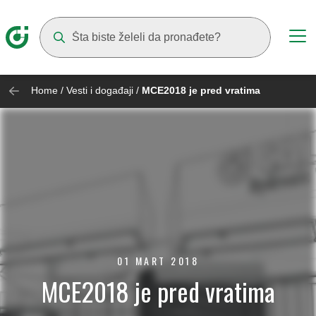
Suggestions will appear as you type
Home
/
Vesti i događaji
/
MCE2018 je pred vratima
01 MART 2018
MCE2018 je pred vratima