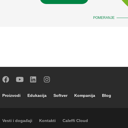
POMERANJE
Footer main navigation
Proizvodi
Edukacija
Softver
Kompanija
Blog
Footer secondary navigation
Vesti i događaji
Kontakti
Caleffi Cloud