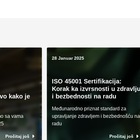
28 Januar 2025
ISO 45001 Sertifikacija:
Korak ka izvrsnosti u zdravlj
evo kako je
i bezbednosti na radu
Međunarodno priznat standard za
mo sa vama
upravljanje zdravljem i bezbednošću na
25
radu
Pročitaj još
Pročitaj još