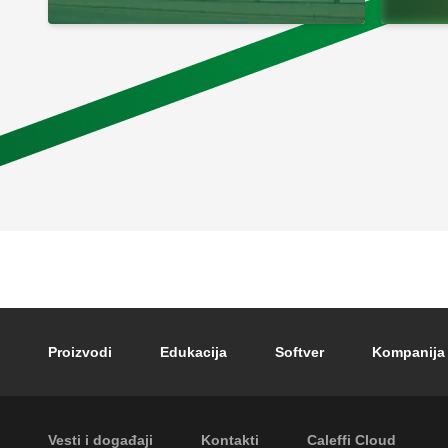
Footer main navigation
Proizvodi
Edukacija
Softver
Kompanija
Footer secondary navigation
Vesti i događaji
Kontakti
Caleffi Cloud