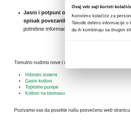
Ovaj veb sajt koristi kolačić
Jasni i potpuni opisi
: svaka šema sadrži
kra
Koristimo kolačiće za persona
spisak povezanih proizvoda
, kako biste brz
Takođe delimo informacije o t
potrebne informacije.
da ih kombinuju sa drugim inf
Trenutno nudimo nove i revidirane šeme kako bismo prati
•
Hibridni sistemi
•
Gasni kotlovi
•
Toplotne pumpe
•
Kotlovi na biomasu
Pozivamo vas da posetite našu posvećenu web stranicu kak