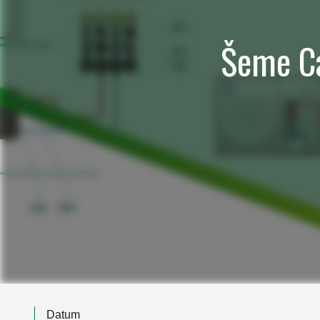
Šeme Cal
Datum