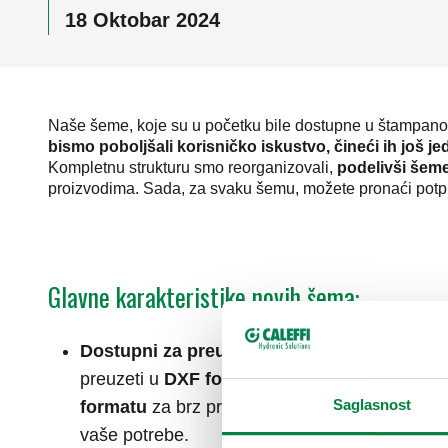
18 Oktobar 2024
Naše šeme, koje su u početku bile dostupne u štampanom
bismo poboljšali korisničko iskustvo, čineći ih još jed
Kompletnu strukturu smo reorganizovali,
podelivši šeme
proizvodima. Sada, za svaku šemu, možete pronaći potpun
Glavne karakteristike novih šema:
Dostupni za preuzimanje u različitim form
preuzeti u
DXF formatu
za integraciju u vaše
Saglasnost
formatu
za brz pregled strukture i proveru da l
vaše potrebe.