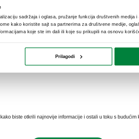
e
tak uvodni opis i detaljan
lizaciju sadržaja i oglasa, pružanje funkcija društvenih medija i 
o i jednostavno dobili sve
ome kako koristite sajt sa partnerima za društvene medije, oglaš
ormacijama koje ste im dali ili koje su prikupili na osnovu korišć
Prilagodi
li najnovije trendove u razvoju sistema:
o biste otkrili najnovije informacije i ostali u toku s budućim