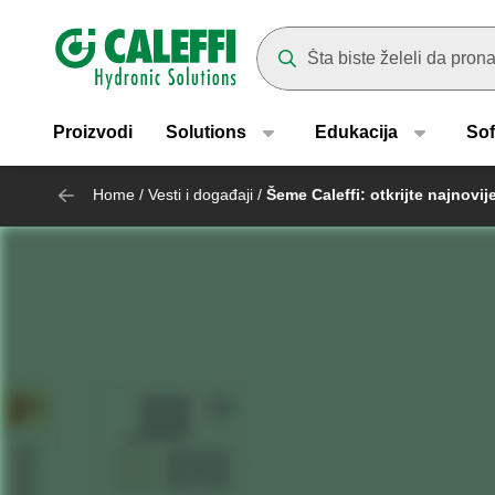
Header main navigation
Suggestions will appear as yo
Proizvodi
Solutions
Edukacija
Sof
Home
/
Vesti i događaji
/
Šeme Caleffi: otkrijte najnovij