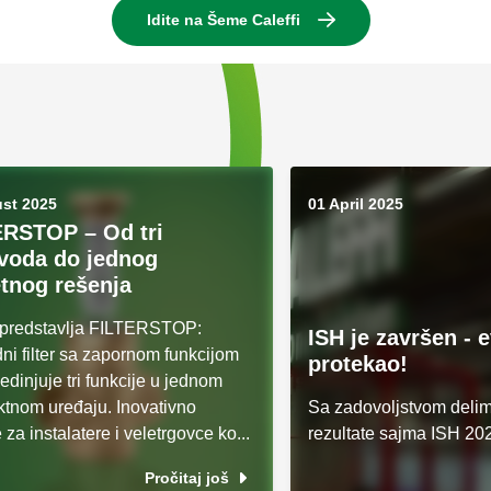
Idite na Šeme Caleffi
ust 2025
01 April 2025
ERSTOP – Od tri
voda do jednog
tnog rešenja
i predstavlja FILTERSTOP:
ISH je završen - 
ni filter sa zapornom funkcijom
protekao!
jedinjuje tri funkcije u jednom
tnom uređaju. Inovativno
Sa zadovoljstvom deli
 za instalatere i veletrgovce ko...
rezultate sajma ISH 20
Pročitaj još