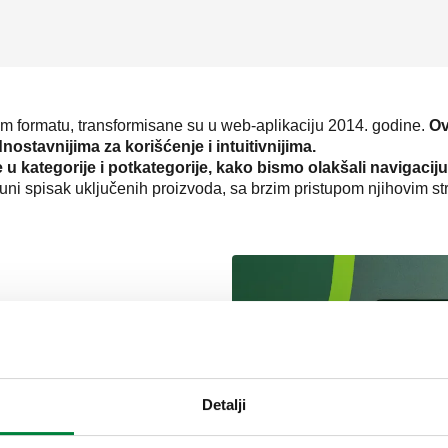
 formatu, transformisane su u web-aplikaciju 2014. godine.
Ov
nostavnijima za korišćenje i intuitivnijima.
 u kategorije i potkategorije, kako bismo olakšali navigaciju
i spisak uključenih proizvoda, sa brzim pristupom njihovim str
atima:
šeme možete
 AutoCAD projekte ili u
PDF
Detalji
i je to idealno rešenje za