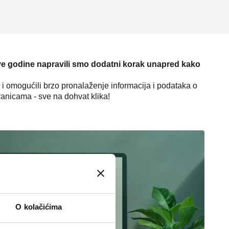
e godine napravili smo dodatni korak unapred kako
i omogućili brzo pronalaženje informacija i podataka o
anicama - sve na dohvat klika!
O kolačićima