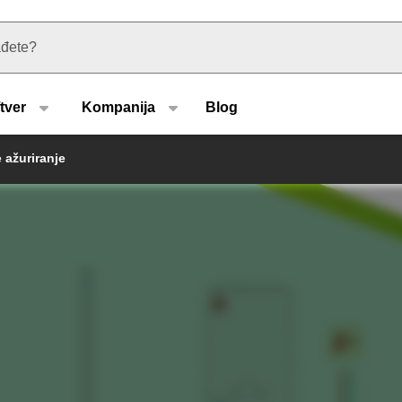
u type
tver
Kompanija
Blog
e ažuriranje