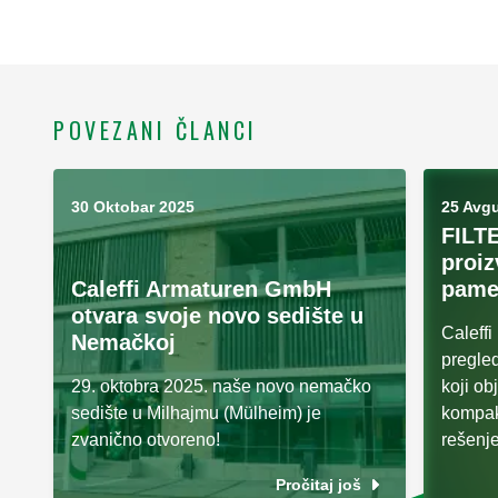
POVEZANI ČLANCI
30 Oktobar 2025
25 Avg
FILT
proiz
Caleffi Armaturen GmbH
pame
otvara svoje novo sedište u
Caleff
Nemačkoj
pregled
29. oktobra 2025. naše novo nemačko
koji ob
sedište u Milhajmu (Mülheim) je
kompak
zvanično otvoreno!
rešenje
Pročitaj još