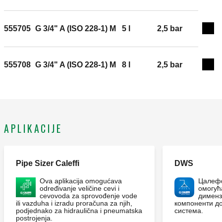
CALEFFI, 555702. Ekspanziona posoda, za sanitarne
sisteme, CE sertifikat. Netoksična membrana od butila.
555705
G 3/4" A (ISO 228-1) M
5 l
2,5 bar
Priključak: G 1/2" A (ISO 228-1) M. Maksimalni radni
Exp
pritisak: 10 bar. Raspon radne temperature sistema:
-10–100 °C. Raspon temperature dijafragme: -10–100
555708
G 3/4" A (ISO 228-1) M
8 l
2,5 bar
°C. Pretpunjenje: 2,5 bar. Zapremina: 2 l.
Exp
APLIKACIJE
Pipe Sizer Caleffi
DWS
Ova aplikacija omogućava
Цалефф
određivanje veličine cevi i
омогућ
cevovoda za sprovođenje vode
дименз
ili vazduha i izradu proračuna za njih,
компоненти д
podjednako za hidraulična i pneumatska
система.
postrojenja.