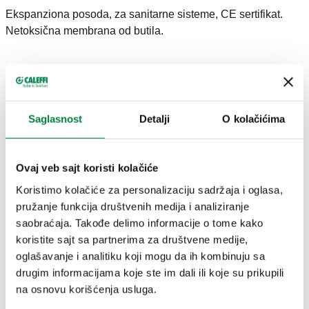
Ekspanziona posoda, za sanitarne sisteme, CE sertifikat.
Netoksična membrana od butila.
TEHNIČKI PODACI
Raspon temperature dijafragme
:
-10–100 °C
Saglasnost
Detalji
O kolačićima
Raspon radne temperature sistema
:
-10–100 °C
Maksimalni radni pritisak
:
10 bar
Ovaj veb sajt koristi kolačiće
CERTIFIKATI
Koristimo kolačiće za personalizaciju sadržaja i oglasa,
pružanje funkcija društvenih medija i analiziranje
saobraćaja. Takođe delimo informacije o tome kako
koristite sajt sa partnerima za društvene medije,
oglašavanje i analitiku koji mogu da ih kombinuju sa
drugim informacijama koje ste im dali ili koje su prikupili
CRTEŽI I SPECIFIKACIJE
na osnovu korišćenja usluga.