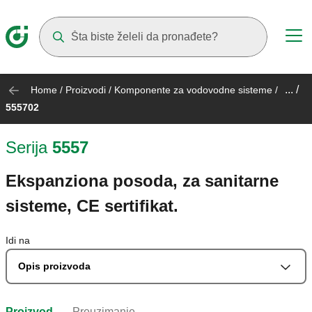
Suggestions will appear as you type
... /
Home
/
Proizvodi
/
Komponente za vodovodne sisteme
/
555702
Serija
5557
Ekspanziona posoda, za sanitarne
sisteme, CE sertifikat.
Idi na
Opis proizvoda
Proizvod
Preuzimanje