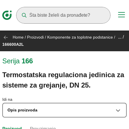
Suggestions will appear as you type
... /
Home
/
Proizvodi
/
Komponente za toplotne podstanice
/
166600A2L
Serija
166
Termostatska regulaciona jedinica za
sisteme za grejanje, DN 25.
Idi na
Opis proizvoda
Proizvod
Preuzimanje