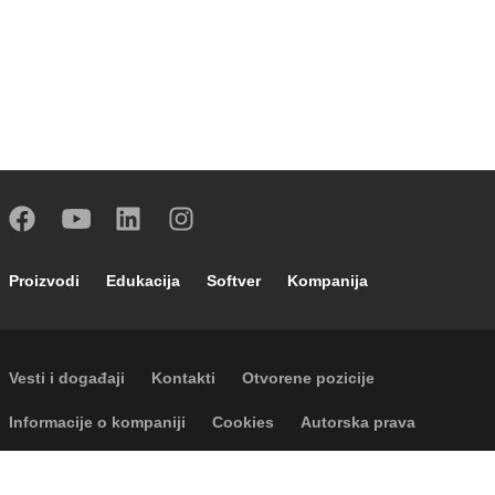
Footer main navigation
Proizvodi
Edukacija
Softver
Kompanija
Footer secondary navigation
Vesti i događaji
Kontakti
Otvorene pozicije
Footer menu
Informacije o kompaniji
Cookies
Autorska prava
Odricanje odgovornosti
Privatnost