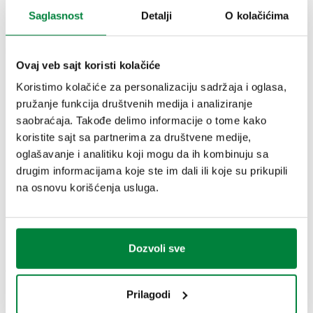
Saglasnost
Detalji
O kolačićima
Raspon
Priključak sa
Priključak sa
Broj dela
podešavanja
Actions
strane sistema
strane bojlera
temperature
Ovaj veb sajt koristi kolačiće
Koristimo kolačiće za personalizaciju sadržaja i oglasa,
pružanje funkcija društvenih medija i analiziranje
G 1 1/2" A
G 1" (ISO
saobraćaja. Takođe delimo informacije o tome kako
(ISO 228-1)
228-1) F
koristite sajt sa partnerima za društvene medije,
166600A2L
M
25–50 °C
Col
krajnji
oglašavanje i analitiku koji mogu da ih kombinuju sa
krajnji
odvod
drugim informacijama koje ste im dali ili koje su prikupili
odvod
na osnovu korišćenja usluga.
3D modeli
Dozvoli sve
Tekst tendera
Prikaži
Kopiraj
Prilagodi
Termostatska regulaciona jedinica za sisteme za