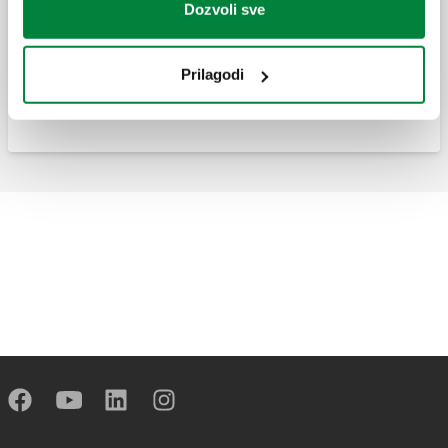
Dozvoli sve
Diferencijalni optočni ventil, podesiv sa
graduisanom skalom.
Prilagodi