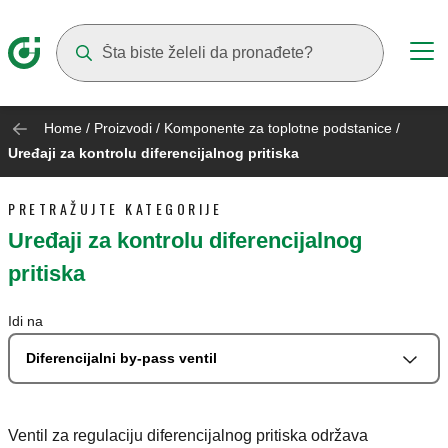
Suggestions will appear as you type
Home
/
Proizvodi
/
Komponente za toplotne podstanice
/
Uređaji za kontrolu diferencijalnog pritiska
PRETRAŽUJTE KATEGORIJE
Uređaji za kontrolu diferencijalnog
pritiska
Idi na
Diferencijalni by-pass ventil
Ventil za regulaciju diferencijalnog pritiska održava