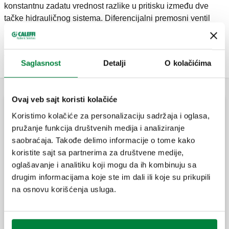
konstantnu zadatu vrednost razlike u pritisku između dve
tačke hidrauličnog sistema. Diferencijalni premosni ventil
osigurava recirkulaciju protoka proporcionalno broju ventila
koji se zatvaraju, ograničavajući maksimalnu vrednost
diferencijalnog pritiska koji generiše pumpa.
Saglasnost
Detalji
O kolačićima
Ovaj veb sajt koristi kolačiće
Diferencijalni by-pass ventil
Koristimo kolačiće za personalizaciju sadržaja i oglasa,
pružanje funkcija društvenih medija i analiziranje
saobraćaja. Takođe delimo informacije o tome kako
Diferencijalni prestrujni ventil, podesiv sa
koristite sajt sa partnerima za društvene medije,
graduisanom skalom.
oglašavanje i analitiku koji mogu da ih kombinuju sa
drugim informacijama koje ste im dali ili koje su prikupili
na osnovu korišćenja usluga.
Diferencijalni optočni ventil, podesiv sa
graduisanom skalom.