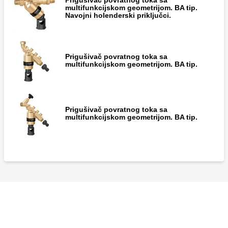
Sedište ispusnog ventila za prigušivač
multifunkcijskom geometrijom. BA tip.
povratnog toka serije 575.
Navojni holenderski priključci.
Gornji nepovratni ventil za prigušivač
Prigušivač povratnog toka sa
povratnog toka serije 575.
multifunkcijskom geometrijom. BA tip.
Donji nepovratni ventil za prigušivač
Prigušivač povratnog toka sa
povratnog toka serije 575.
multifunkcijskom geometrijom. BA tip.