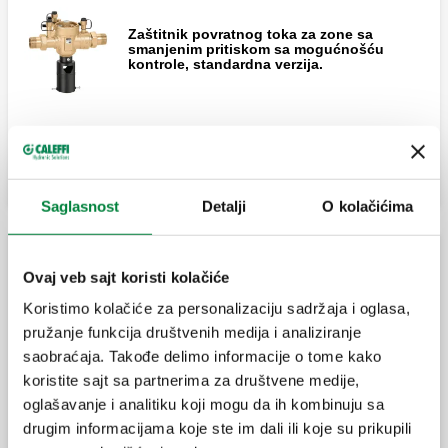
Zaštitnik povratnog toka za zone sa
smanjenim pritiskom sa mogućnošću
kontrole, standardna verzija.
Zaštitnik povratnog toka za zone sa
Proširi
smanjenim pritiskom sa mogućnošću
kontrole, standardna verzija. Telo od
bronze.
Saglasnost
Detalji
O kolačićima
Zaštitnik povratnog toka za zone sa
smanjenim pritiskom sa mogućnošću
kontrole. Telo od bronze. Prirubnički
Predmontirana grupa sa uređajem za sprečavanje
Ovaj veb sajt koristi kolačiće
priključci PN 16.
povratnog toka ba tipa
Koristimo kolačiće za personalizaciju sadržaja i oglasa,
pružanje funkcija društvenih medija i analiziranje
Zaštitnik povratnog toka za zone sa
smanjenim pritiskom sa mogućnošću
saobraćaja. Takođe delimo informacije o tome kako
Sklopljena grupa, ženski priključci.
kontrole. Telo od livenog gvožđa, sa
koristite sajt sa partnerima za društvene medije,
epoksidnim premazom.
oglašavanje i analitiku koji mogu da ih kombinuju sa
drugim informacijama koje ste im dali ili koje su prikupili