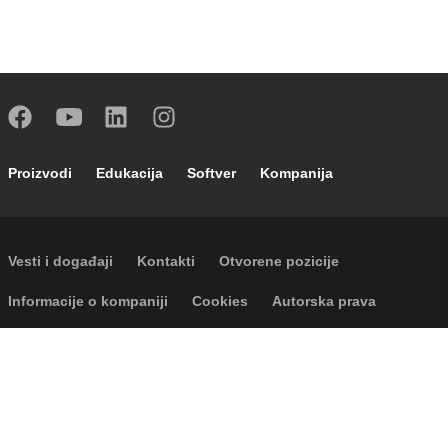
Footer main navigation
Proizvodi
Edukacija
Softver
Kompanija
Footer secondary navigation
Vesti i događaji
Kontakti
Otvorene pozicije
Footer menu
Informacije o kompaniji
Cookies
Autorska prava
Odricanje odgovornosti
Privatnost
P.I. IT04104030962 - © 1961 - 2026
Caleffi S.p.a. | Sva prava zadržana