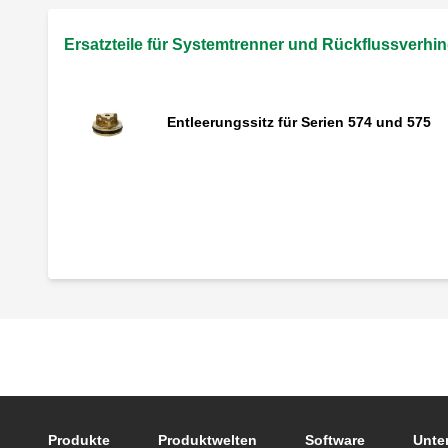
Ersatzteile für Systemtrenner und Rückflussverhin
Entleerungssitz für Serien 574 und 575
Ausgangsrückschlagventil für Serie 575
Entleerungsventil für Serien 574 und 575
Kartusche für 580040 - 050 - 150 - 240 -
Footer main navigation
250
Produkte
Produktwelten
Software
Unte