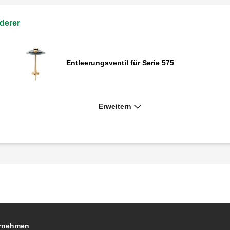
derer
Entleerungsventil für Serie 575
Erweitern
Entleerungssitz für Serie 575
Ausgangsrückschlagventil für Serien 574
und 575
Ausgangsseit. Rückschlagventil für
580040 - 050 - 150 - 240 - 250
rnehmen