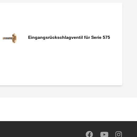
Eingangsrückschlagventil für Serie 575
Eingangsrückschlagventil für Serien 574
und 575
Kartusche für 580060 - 070
Eingangsseit. Schmutzfänger für 580040 -
050 - 150 - 240 - 250