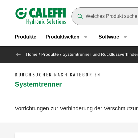
Header main navigation
Suggestions will appear as yo
Produkte
Produktwelten
Software
Home
/
Produkte
/
Systemtrenner und Rückflussverhinde
DURCHSUCHEN NACH KATEGORIEN
Systemtrenner
Vorrichtungen zur Verhinderung der Verschmutzu