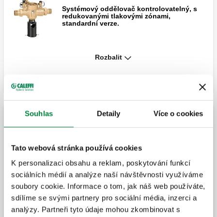
Systémový oddělovač kontrolovatelný, s
redukovanými tlakovými zónami,
standardní verze.
Rozbalit
Systémový oddělovač kontrolovatelný, s
redukovanými tlakovými zónami,
standardní verze. Bronzové tělo.
Systémový oddělovač kontrolovatelný, s
Souhlas
Detaily
Více o cookies
redukovanými tlakovými zónami. Bronzové
Předem sestavená skupina se zařízením zamezující
tělo. Přírubové spoje PN 16.
zpětnému toku typu BA
Tato webová stránka používá cookies
Systémový oddělovač kontrolovatelný, s
K personalizaci obsahu a reklam, poskytování funkcí
Předem smontovaná skupina, napojení
redukovanými tlakovými zónami. Litinové
na vnitřní závit.
sociálních médií a analýze naší návštěvnosti využíváme
tělo, s epoxidovou povrchovou úpravou.
soubory cookie. Informace o tom, jak náš web používáte,
sdílíme se svými partnery pro sociální média, inzerci a
analýzy. Partneři tyto údaje mohou zkombinovat s
Systémový oddělovač kontrolovatelný se