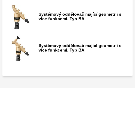
Systémový oddělovač mající geometrii s
více funkcemi. Typ BA.
Zpětná klapka na vstupu do systémového
oddělovače série 575.
Systémový oddělovač mající geometrii s
více funkcemi. Typ BA.
Zpětná klapka na výstupu ze systémového
oddělovače série 575.
MISSING
MISSING