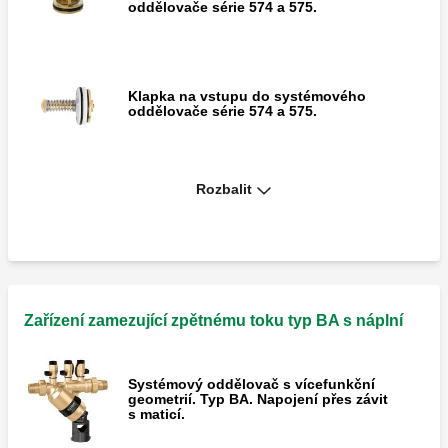
oddělovače série 574 a 575.
Klapka na vstupu do systémového
oddělovače série 574 a 575.
Rozbalit
Klapka na výstupu pro systémové
oddělovače série 574 a 575.
Vypouštěcí zařízení pro systémové
oddělovače série 575.
Zařízení zamezující zpětnému toku typ BA s náplní
Systémový oddělovač s vícefunkční
geometrií. Typ BA. Napojení přes závit
Sedlo vypouštěcího ventilu pro systémový
s maticí.
oddělovač série 575.