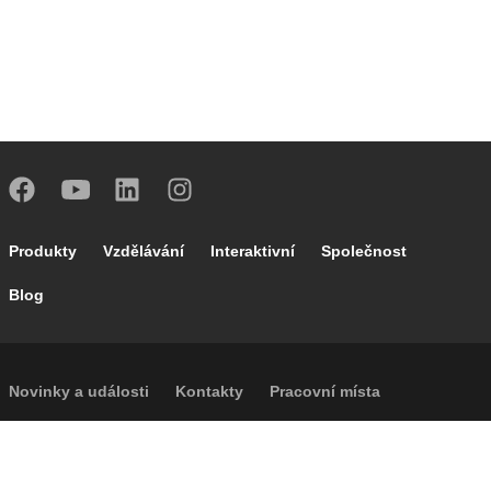
MISSING
Zpětný ventil na výstupu.
Footer main navigation
Produkty
Vzdělávání
Interaktivní
Společnost
Zpětný ventil na výstupu.
Blog
Footer secondary navigation
Novinky a události
Kontakty
Pracovní místa
Caleffi Cloud
Footer menu
Informace o společnosti
Cookies
Autorská práva