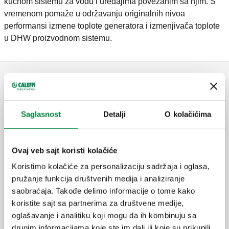
kućnom sistemu za vodu i uređajima povezanim sa njim. S
vremenom pomaže u održavanju originalnih nivoa
performansi izmene toplote generatora i izmenjivača toplote
u DHW proizvodnom sistemu.
Dozator polifosfata
Saglasnost
Detalji
O kolačićima
CALEFFI XP, Dozator polifosfata ispod
kotla.
Ovaj veb sajt koristi kolačiće
Koristimo kolačiće za personalizaciju sadržaja i oglasa,
pružanje funkcija društvenih medija i analiziranje
Polifosfatno kristalno punjenje.
saobraćaja. Takođe delimo informacije o tome kako
koristite sajt sa partnerima za društvene medije,
oglašavanje i analitiku koji mogu da ih kombinuju sa
drugim informacijama koje ste im dali ili koje su prikupili