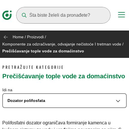
Suggestions will appear as you type
Home
/
Proizvodi
/
Komponente za odzračivanje, odvajanje nečistoće I tretman vode
/
Prečišćavanje tople vode za domaćinstvo
PRETRAŽUJTE KATEGORIJE
Prečišćavanje tople vode za domaćinstvo
Idi na
Dozator polifosfata
Polifosfatni dozator ograničava formiranje kamenca u