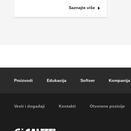
Saznajte više
Footer main navigation
Proizvodi
Edukacija
Softver
Kompanija
Footer secondary navigation
Vesti i događaji
Kontakti
Otvorene pozicije