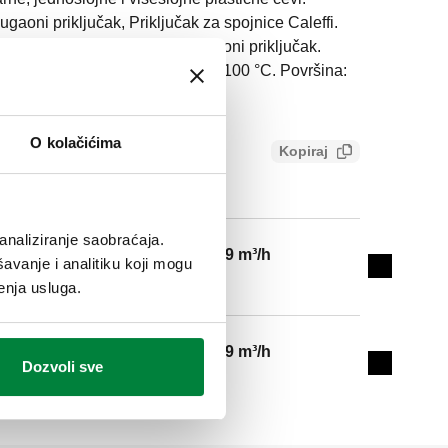
 ugaoni priključak, Priključak za spojnice Caleffi.
(ISO 228-1) M, krajnji odvod, ugaoni priključak.
r. Srednji raspon temperature: 5–100 °C. Površina:
mesing.
O kolačićima
Kopiraj
b7a80015
analiziranje saobraćaja.
3,99 m³/h
avanje i analitiku koji mogu
Expand de
enja usluga.
3,99 m³/h
Dozvoli sve
Expand de