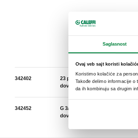
Saglasnost
Ovaj veb sajt koristi kolačić
Koristimo kolačiće za persona
342402
23 p. 1,5
Takođe delimo informacije o t
dovod, ugaoni priključak
da ih kombinuju sa drugim inf
342452
G 3/4" A (ISO 228-1) M
dovod, ugaoni priključak