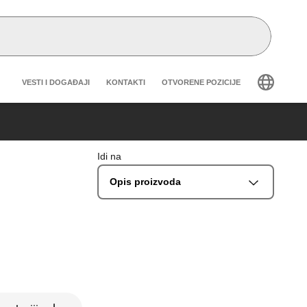
Header secondary navigation
VESTI I DOGAĐAJI
KONTAKTI
OTVORENE POZICIJE
Idi na
Opis proizvoda