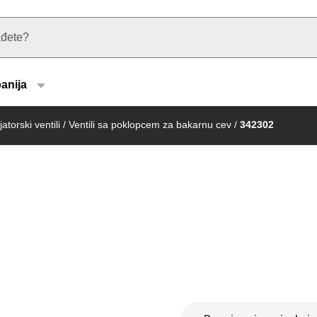
u type
anija
atorski ventili
/
Ventili sa poklopcem za bakarnu cev
/
342302