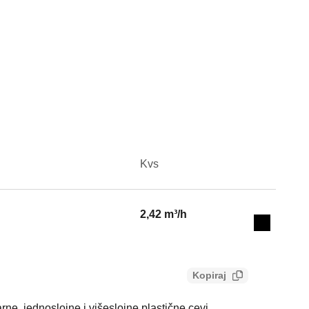
Kvs
Actions
2,42 m³/h
Collapse 
Kopiraj
rne, jednoslojne i višeslojne plastične cevi.