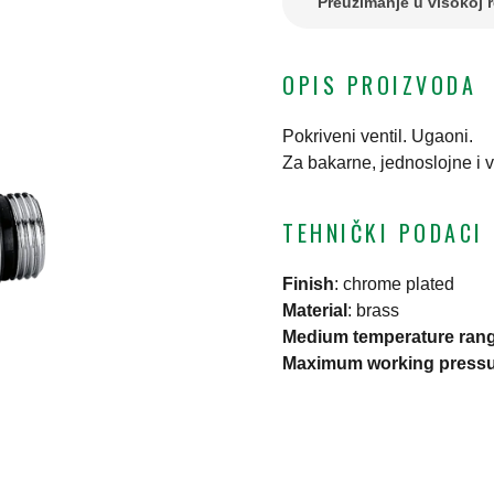
Preuzimanje u visokoj r
OPIS PROIZVODA
Pokriveni ventil. Ugaoni.
Za bakarne, jednoslojne i v
TEHNIČKI PODACI
Finish
:
chrome plated
Material
:
brass
Medium temperature ran
Maximum working press