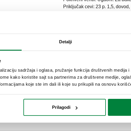
Priključak cevi: 23 p. 1,5, dovod,
Priključak za radijator: G 3/8" A 
Maksimalni radni pritisak: 10 ba
hrom. Kvs: 2,42 m³/h. Materijal: 
Detalji
SCIP code
3a6fda8d-0073-48fd-806f-7c86
e
lizaciju sadržaja i oglasa, pružanje funkcija društvenih medija i 
G 1/2" A (ISO 228-1) M
ome kako koristite sajt sa partnerima za društvene medije, oglaš
krajnji odvod, ugaoni priključak
ormacijama koje ste im dali ili koje su prikupili na osnovu korišć
G 1/2" A (ISO 228-1) M
Prilagodi
krajnji odvod, ugaoni priključak