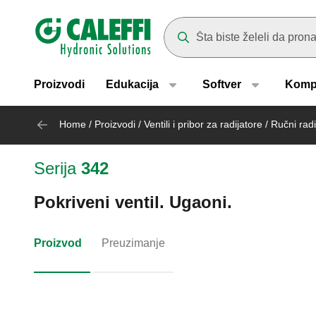
Header main navigation
Suggestions will appear as yo
Proizvodi
Edukacija
Softver
Komp
Home
/
Proizvodi
/
Ventili i pribor za radijatore
/
Ručni radij
Serija
342
Pokriveni ventil. Ugaoni.
Proizvod
Preuzimanje