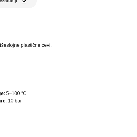
ezoluciji
išeslojne plastične cevi.
ge
:
5–100 °C
ure
:
10 bar