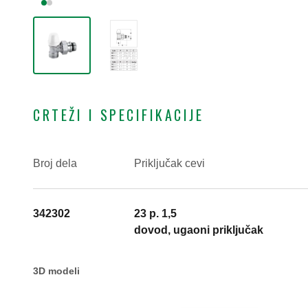
CRTEŽI I SPECIFIKACIJE
Broj dela
Priključak cevi
342302
23 p. 1,5
dovod, ugaoni priključak
3D modeli