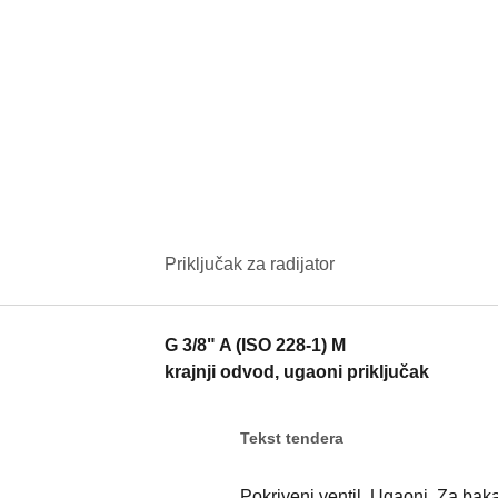
Priključak za radijator
G 3/8" A (ISO 228-1) M
krajnji odvod, ugaoni priključak
Tekst tendera
Pokriveni ventil. Ugaoni. Za baka