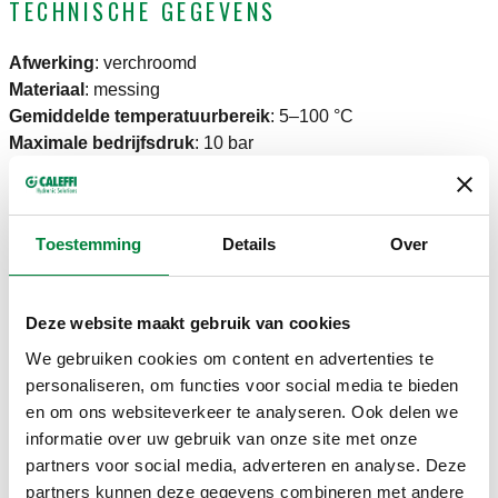
TECHNISCHE GEGEVENS
Afwerking
:
verchroomd
Materiaal
:
messing
Gemiddelde temperatuurbereik
:
5–100 °C
Maximale bedrijfsdruk
:
10 bar
TEKENINGEN EN SPECIFICATIES
Toestemming
Details
Over
Artikelnummer
Radiatoraansluiting
Leidingaansluiting
Kvs
Actions
Deze website maakt gebruik van cookies
We gebruiken cookies om content en advertenties te
G 3/8" A (ISO
personaliseren, om functies voor social media te bieden
23 p. 1,5
228-1) M
en om ons websiteverkeer te analyseren. Ook delen we
einduitgang,
2,42
342302
ingang,
Coll
informatie over uw gebruik van onze site met onze
haakse
m³/h
haakse
partners voor social media, adverteren en analyse. Deze
aansluiting
aansluiting
partners kunnen deze gegevens combineren met andere