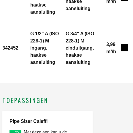
Exp
haakse
m³/h
haakse
aansluiting
aansluiting
G 1/2" A (ISO
G 3/4" A (ISO
228-1) M
228-1) M
3,99
342452
ingang,
einduitgang,
Exp
m³/h
haakse
haakse
aansluiting
aansluiting
TOEPASSINGEN
Pipe Sizer Caleffi
Met deze app kan u de