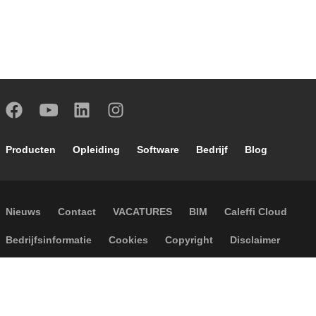
Footer main navigation
Producten
Opleiding
Software
Bedrijf
Blog
Footer secondary navigation
Nieuws
Contact
VACATURES
BIM
Caleffi Cloud
Footer menu
Bedrijfsinformatie
Cookies
Copyright
Disclaimer
Privacy
Algemene verkoopvoorwaarden
Toegankelijkheid