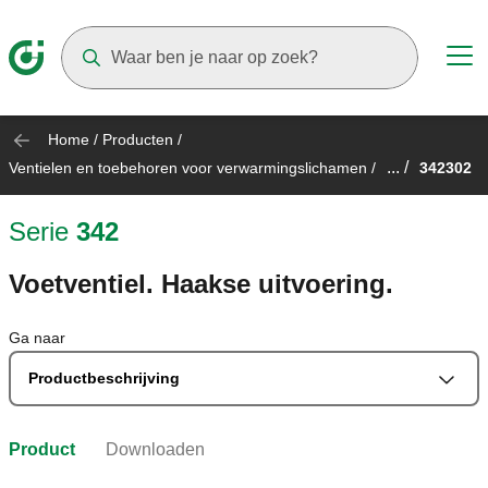
Suggestions will appear as you type
Home
/
Producten
/
... /
Ventielen en toebehoren voor verwarmingslichamen
/
342302
Serie
342
Voetventiel. Haakse uitvoering.
Ga naar
Productbeschrijving
Product
Downloaden