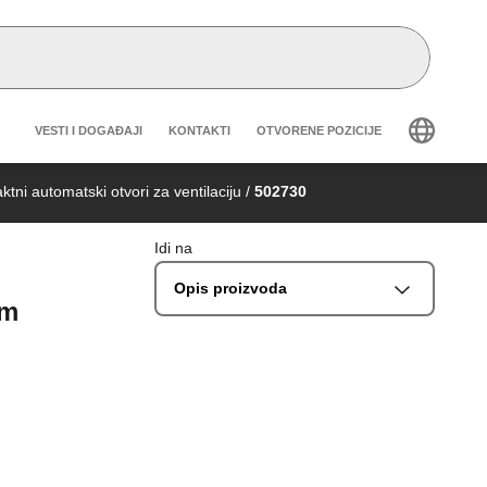
Header secondary navigation
VESTI I DOGAĐAJI
KONTAKTI
OTVORENE POZICIJE
tni automatski otvori za ventilaciju
/
502730
Idi na
Opis proizvoda
im