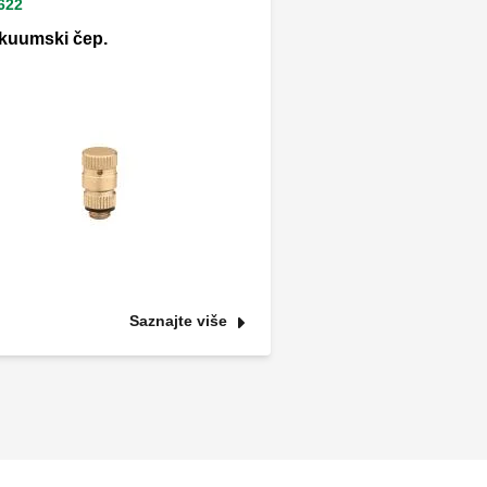
622
kuumski čep.
Saznajte više