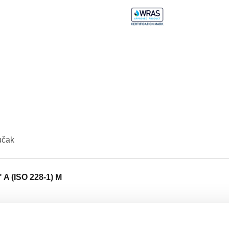
učak
" A (ISO 228-1) M
Tekst tendera