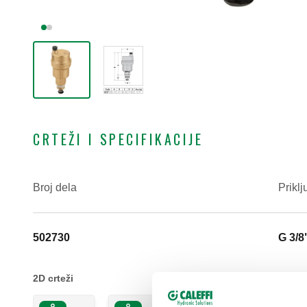
CRTEŽI I SPECIFIKACIJE
Broj dela
Priklj
502730
G 3/8
2D crteži