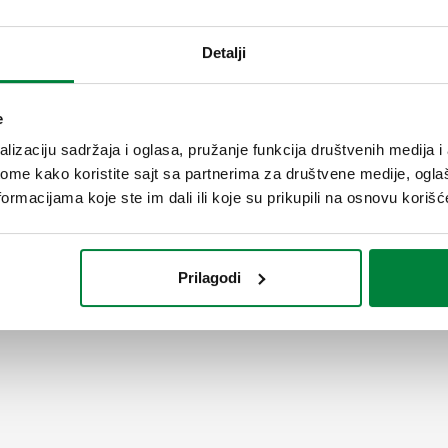
Automatski odstranjivač vazd
zaptivkom. Priključak: G 3/8" 
Detalji
Maksimalni pritisak ispuštanj
Materijal: mesing.
e
SCIP code
lizaciju sadržaja i oglasa, pružanje funkcija društvenih medija i 
56ab3560-bfb2-4469-a370-f
ome kako koristite sajt sa partnerima za društvene medije, oglaš
ormacijama koje ste im dali ili koje su prikupili na osnovu korišć
Prilagodi