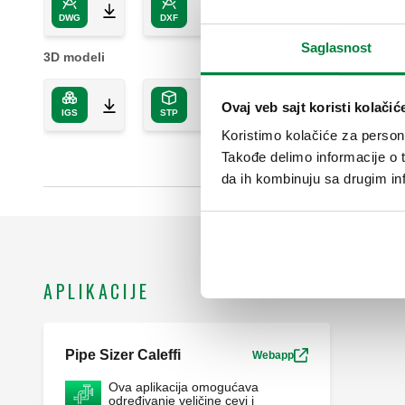
DWG
DXF
PDF
Saglasnost
3D modeli
Ovaj veb sajt koristi kolačić
IGS
STP
Koristimo kolačiće za persona
Takođe delimo informacije o t
da ih kombinuju sa drugim inf
APLIKACIJE
Pipe Sizer Caleffi
Webapp
Ova aplikacija omogućava
određivanje veličine cevi i