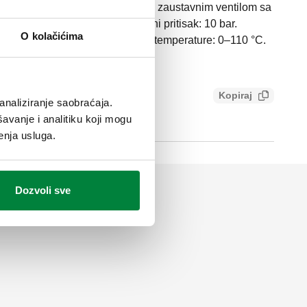
uha. U kompletu sa automatskim zaustavnim ventilom sa
A (ISO 228-1) M. Maksimalni radni pritisak: 10 bar.
O kolačićima
a vazduha: 6 bar. Srednji raspon temperature: 0–110 °C.
Kopiraj
analiziranje saobraćaja.
c9575ee8975
avanje i analitiku koji mogu
enja usluga.
Dozvoli sve