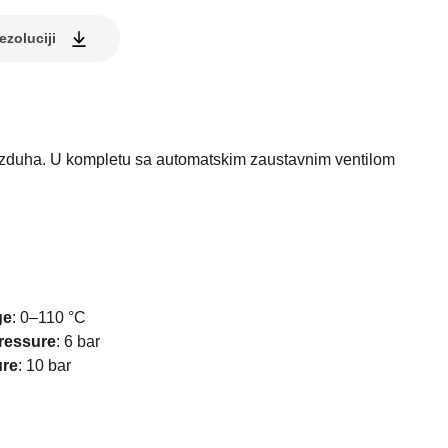
ezoluciji
azduha. U kompletu sa automatskim zaustavnim ventilom
ge
:
0–110 °C
ressure
:
6 bar
ure
:
10 bar