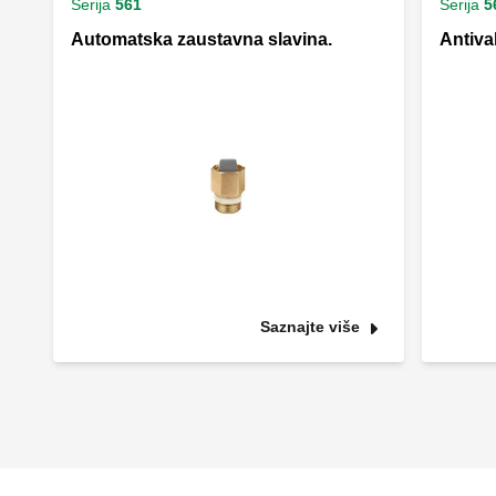
Serija
561
Serija
5
Automatska zaustavna slavina.
Antiva
Saznajte više