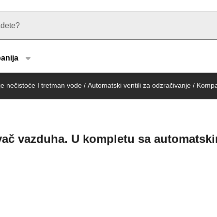
u type
anija
e nečistoće I tretman vode
/
Automatski ventili za odzračivanje
/
Kompak
ač vazduha. U kompletu sa automatsk