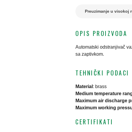
Preuzimanje u visokoj r
OPIS PROIZVODA
Automatski odstranjivač v
sa zaptivkom.
TEHNIČKI PODACI
Material
:
brass
Medium temperature ran
Maximum air discharge p
Maximum working press
CERTIFIKATI