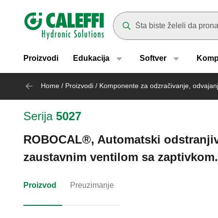
Header main navigation
Suggestions will appear as yo
Proizvodi
Edukacija
Softver
Komp
Home
/
Proizvodi
/
Komponente za odzračivanje, odvajanj
Serija
5027
ROBOCAL®, Automatski odstranjiv
zaustavnim ventilom sa zaptivkom.
Proizvod
Preuzimanje