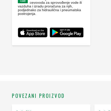
cevovoda za sprovođenje vode ili
vazduha i izradu proračuna za njih,
podjednako za hidraulična i pneumatska
postrojenja.
POVEZANI PROIZVOD