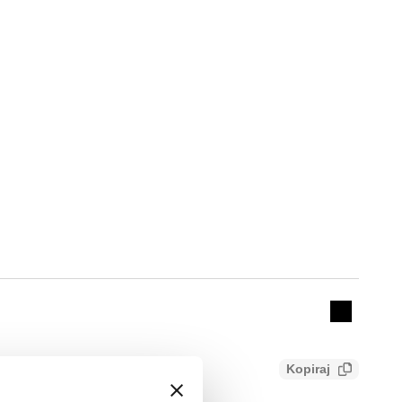
Actions
Collapse 
Kopiraj