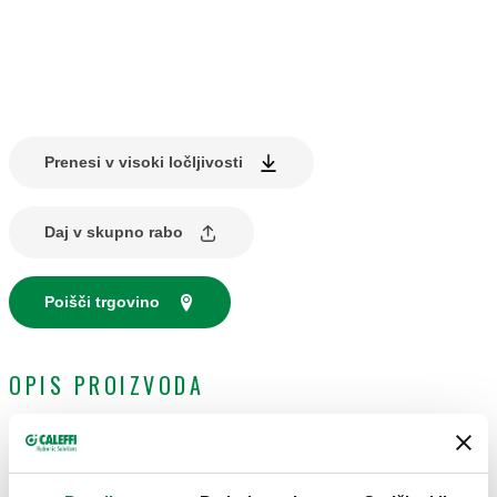
Prenesi v visoki ločljivosti
Daj v skupno rabo
Poišči trgovino
OPIS PROIZVODA
Spojni priključek z vgrajenim termometrom.
Za izhode razdelilnikov.