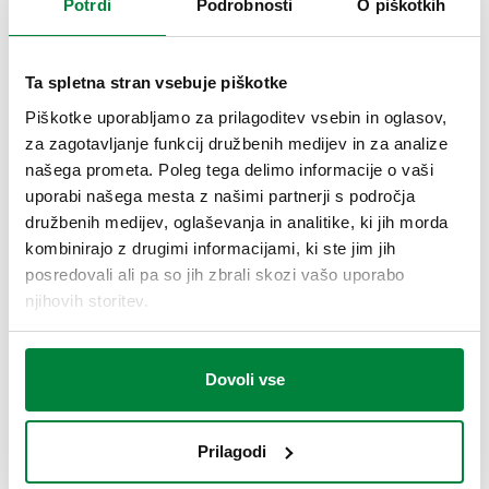
Potrdi
Podrobnosti
O piškotkih
TEHNIČNI PODATKI
Ta spletna stran vsebuje piškotke
Ø
:
40 mm
Skala termometra
:
0–80 °C
Piškotke uporabljamo za prilagoditev vsebin in oglasov,
za zagotavljanje funkcij družbenih medijev in za analize
našega prometa. Poleg tega delimo informacije o vaši
RISBE IN SPECIFIKACIJE
uporabi našega mesta z našimi partnerji s področja
družbenih medijev, oglaševanja in analitike, ki jih morda
kombinirajo z drugimi informacijami, ki ste jim jih
Koda
Priključek 1
Priključek 2
posredovali ali pa so jih zbrali skozi vašo uporabo
Actions
artikla
njihovih storitev.
G 3/4" (ISO 228-1)
G 3/4" A (ISO 228-1)
Dovoli vse
657050
NN
Coll
ZN
zaporna matica
Prilagodi
3D modeli