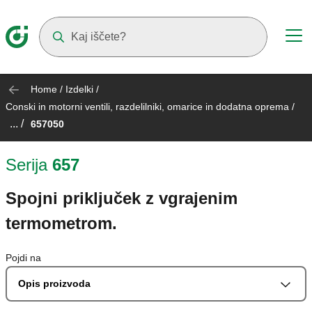
Suggestions will appear as you type
Home
/
Izdelki
/
Conski in motorni ventili, razdelilniki, omarice in dodatna oprema
/
... /
657050
Serija
657
Spojni priključek z vgrajenim
termometrom.
Pojdi na
Opis proizvoda