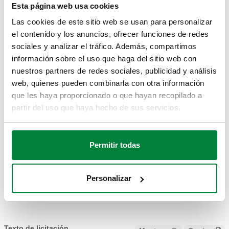
Esta página web usa cookies
Ø
:
40 mm
Escala de termómetro
:
0–80 °C
Las cookies de este sitio web se usan para personalizar
el contenido y los anuncios, ofrecer funciones de redes
sociales y analizar el tráfico. Además, compartimos
PLANOS Y ESPECIFICACIONES
información sobre el uso que haga del sitio web con
nuestros partners de redes sociales, publicidad y análisis
web, quienes pueden combinarla con otra información
Código de
Conexión 1
Conexión 2
que les haya proporcionado o que hayan recopilado a
Actions
artículo
partir del uso que haya hecho de sus servicios.
G 3/4" (ISO 228-1)
G 3/4" A (ISO 228-
Permitir todas
657050
H
Coll
1) M
tuerca móvil
Personalizar
Modelos en 3D
Texto de licitación