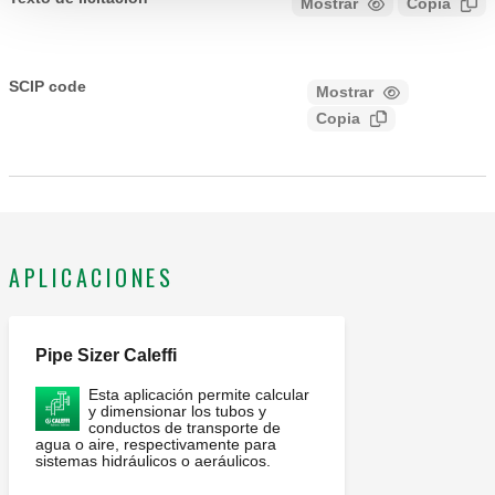
Mostrar
Copia
CALEFFI, 657050. Racor portatermómetro. Para salidas de
colectores. Conexión 1: G 3/4" A (ISO 228-1) M, Conexión
SCIP code
Mostrar
1fdf94aa-76d5-4983-b440-
para racores Caleffi. Conexión 2: G 3/4" (ISO 228-1) H,
Copia
f9e491d61b25
tuerca móvil. Ø: 40 mm. Escala de termómetro: 0–80 °C.
APLICACIONES
Pipe Sizer Caleffi
Esta aplicación permite calcular
y dimensionar los tubos y
conductos de transporte de
agua o aire, respectivamente para
sistemas hidráulicos o aeráulicos.