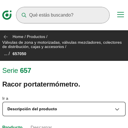
Suggestions will appear as you type
Home
/
Productos
/
Válvulas de zona y motorizadas, válvulas mezcladores, colectores
de distribución, cajas y accesorios
/
... /
657050
Serie
657
Racor portatermómetro.
Ir a
Descripción del producto
Producto
Descargar