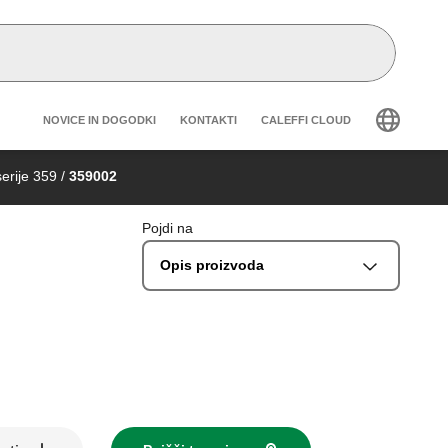
Header secondary navigation
NOVICE IN DOGODKI
KONTAKTI
CALEFFI CLOUD
erije 359
/
359002
Pojdi na
Opis proizvoda