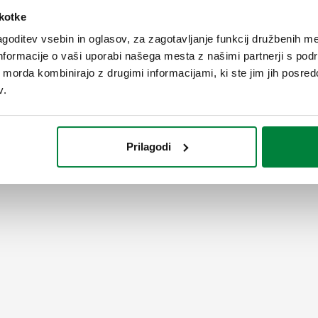
škotke
goditev vsebin in oglasov, za zagotavljanje funkcij družbenih me
nformacije o vaši uporabi našega mesta z našimi partnerji s pod
ih morda kombinirajo z drugimi informacijami, ki ste jim jih posredov
v.
Prilagodi