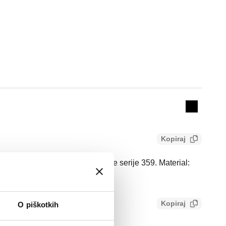
Actions
Collapse 
Kopiraj
ritrdilno sponko za razdelilnike serije 359. Material:
Kopiraj
O piškotkih
ff511aaf78