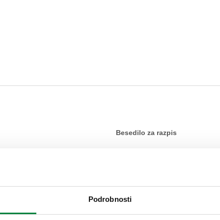
Besedilo za razpis
CALEFFI, 359002. Slepi čep s p
kompozitni material.
SCIP code
Podrobnosti
96a6e147-495e-4b76-8ac8-0b