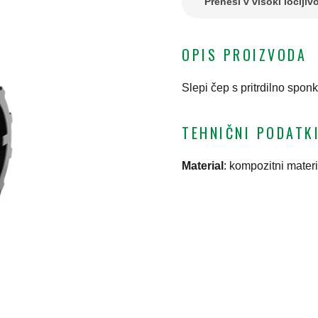
Prenesi v visoki ločljivo
OPIS PROIZVODA
Slepi čep s pritrdilno sponk
TEHNIČNI PODATK
Material
:
kompozitni materi