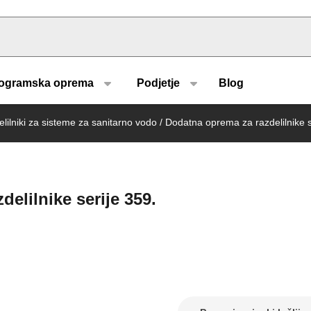
u type
ogramska oprema
Podjetje
Blog
lilniki za sisteme za sanitarno vodo
/
Dodatna oprema za razdelilnike s
delilnike serije 359.