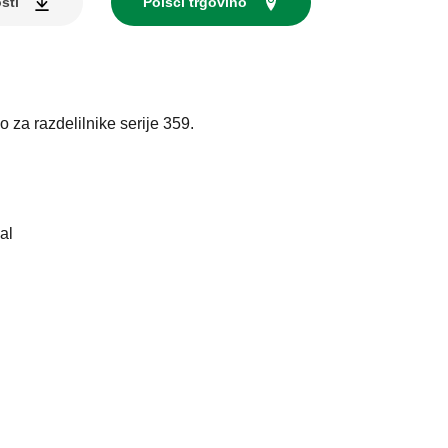
sti
Poišči trgovino
o za razdelilnike serije 359.
I
al