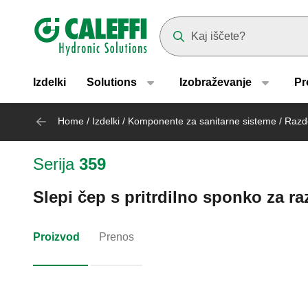
Header main navigation
Suggestions will appear as yo
Izdelki
Solutions
Izobraževanje
Pr
Home
/
Izdelki
/
Komponente za sanitarne sisteme
/
Razde
Serija
359
Slepi čep s pritrdilno sponko za raz
Proizvod
Prenos