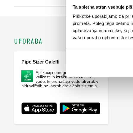
Ta spletna stran vsebuje pi
Piškotke uporabljamo za prila
prometa. Poleg tega delimo i
oglaševanja in analitike, ki j
vašo uporabo njihovih storite
UPORABA
Pipe Sizer Caleffi
Webapp
Aplikacija omogoča določanje
velikosti in izračune za cevi in
vóde, ki prenašajo vodo ali zrak v
hidravličnih oz. aerohidravličnih sistemih.