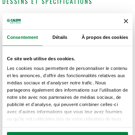
DESSINS ET SPÉCIFICATIONS
Code article
Actions
Consentement
Détails
À propos des cookies
359002
Coll
Ce site web utilise des cookies.
Modèles 3D
Les cookies nous permettent de personnaliser le contenu
et les annonces, d'offrir des fonctionnalités relatives aux
médias sociaux et d'analyser notre trafic. Nous
Texte de présentation
Afficher
Copier
partageons également des informations sur l'utilisation de
notre site avec nos partenaires de médias sociaux, de
CALEFFI, 359002. Bouchon plein avec clip de fixation.
publicité et d'analyse, qui peuvent combiner celles-ci
Matériel: technopolymère.
SCIP code
Afficher
avec d'autres informations que vous leur avez fournies
96a6e147-495e-4b76-8ac8-
Copier
ou qu'ils ont collectées lors de votre utilisation de leurs
0bff511aaf78
services.