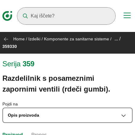
Suggestions will appear as you type
... /
Home
/
Izdelki
/
Komponente za sanitarne sisteme
/
359330
Serija
359
Razdelilnik s posameznimi
zapornimi ventili (rdeči gumbi).
Pojdi na
Opis proizvoda
Proizvod
Prenos