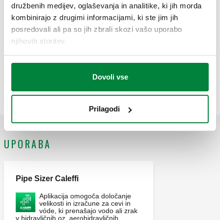
družbenih medijev, oglaševanja in analitike, ki jih morda
CALEFFI, 359330. Razdelilnik s posameznimi zapornimi
kombinirajo z drugimi informacijami, ki ste jim jih
ventili (rdeči gumbi). Izhodni priključek: 3 izhodi, hitra spojka.
SCIP code
Prikaži
posredovali ali pa so jih zbrali skozi vašo uporabo
84c002f6-04c5-41ff-b301-
Kopiraj
njihovih storitev.
bf616e8db578
Dovoli vse
359340
4 izhodi, hitra spojka
359510
Exp
Prilagodi
UPORABA
Pipe Sizer Caleffi
Aplikacija omogoča določanje
velikosti in izračune za cevi in
vóde, ki prenašajo vodo ali zrak
v hidravličnih oz. aerohidravličnih