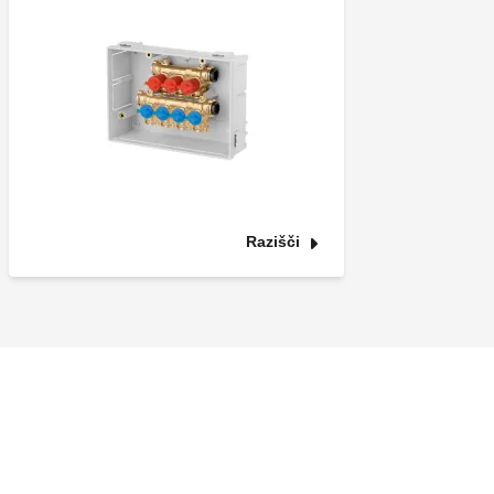
Razišči