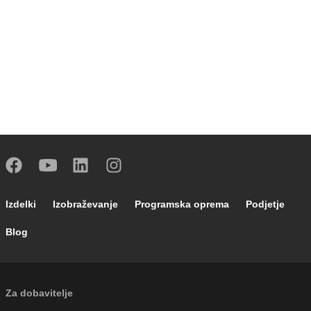
Footer main navigation
Izdelki
Izobraževanje
Programska oprema
Podjetje
Blog
External links
Za dobavitelje