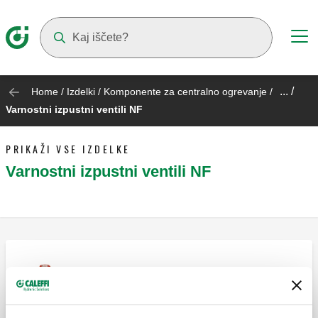
Suggestions will appear as you type
... /
Home
/
Izdelki
/
Komponente za centralno ogrevanje
/
Varnostni izpustni ventili NF
PRIKAŽI VSE IZDELKE
Varnostni izpustni ventili NF
Varnostni izpustni ventil. Priključki z
notranjim navojem.