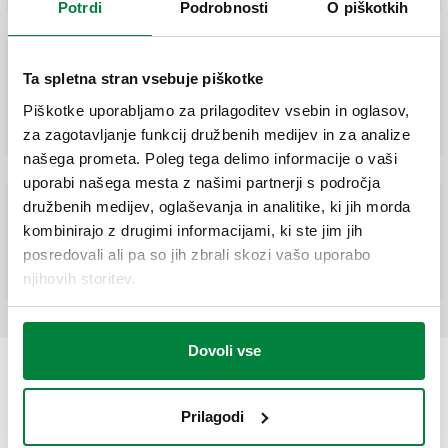
Potrdi
Podrobnosti
O piškotkih
Ta spletna stran vsebuje piškotke
Varnostni izpustni ventil. Priključek z
notranjimi navoji.
Piškotke uporabljamo za prilagoditev vsebin in oglasov,
za zagotavljanje funkcij družbenih medijev in za analize
našega prometa. Poleg tega delimo informacije o vaši
uporabi našega mesta z našimi partnerji s področja
družbenih medijev, oglaševanja in analitike, ki jih morda
Varnostni izpustni ventil, priključki z
kombinirajo z drugimi informacijami, ki ste jim jih
zunanjim navojem.
posredovali ali pa so jih zbrali skozi vašo uporabo
njihovih storitev.
Dovoli vse
Prilagodi